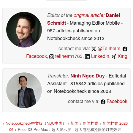
Editor of the
original article
:
Daniel
Schmidt
- Managing Editor Mobile
-
987 articles published on
Notebookcheck
since 2013
contact me via:
@Tellheim
,
Facebook
,
tellheim1763
,
LinkedIn
,
Xing
Translator:
Ninh Ngoc Duy
- Editorial
Assistant
- 815842 articles published
on Notebookcheck
since 2008
contact me via:
Facebook
>
Notebookcheck中文版（NBC中国）
>
新闻
>
新闻档案
>
新闻档案 2026
06
> Poco X8 Pro Max：超大显示屏、超大电池和抢眼的灯光效果