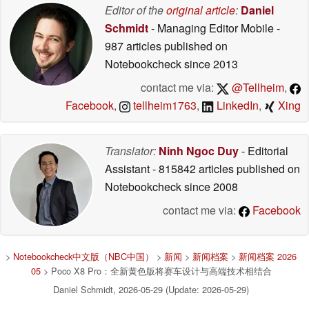
Editor of the
original article
:
Daniel
Schmidt
- Managing Editor Mobile
-
987 articles published on
Notebookcheck
since 2013
contact me via:
@Tellheim
,
Facebook
,
tellheim1763
,
LinkedIn
,
Xing
Translator:
Ninh Ngoc Duy
- Editorial
Assistant
- 815842 articles published on
Notebookcheck
since 2008
contact me via:
Facebook
>
Notebookcheck中文版（NBC中国）
>
新闻
>
新闻档案
>
新闻档案 2026
05
> Poco X8 Pro：全新黄色版将赛车设计与高端技术相结合
Daniel Schmidt, 2026-05-29 (Update: 2026-05-29)