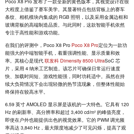
Poco X8 Pro 发布了一款全新的黄色版本，其视觉设计在很
大程度上借鉴了赛车美学。其显著特点包括背板上的赛车
条纹、相机模块内集成的 RGB 照明，以及采用金属边框和
玻璃背板的高端制造品质。与此同时，这款智能手机依然
专注于高性能和游戏功能。
在我们的评测中，Poco X8 Pro
Poco X8 Pro
定位为一款功
能强大的中端智能手机，着重强调性能、显示质量和效
率。其核心是现代
联发科 Dimensity 8500 Ultra
SoC 芯
片，采用 4 纳米工艺制造。该芯片可确保日常运行速度
快、加载时间短、游戏性能强，同时功耗适中。虽然在持
续大负荷情况下会出现轻微的热节流现象，但整体性能始
终保持在较高水平。
6.59 英寸 AMOLED 显示屏是该机的一大特色。它具有 120
Hz 的刷新率、高分辨率和超过 3,400 cd/m² 的峰值亮度，
即使在户外也能提供出色的视觉效果。它的 PWM 调光频
率高达 3,840 Hz，最大限度地减少了可见闪烁，提高了观