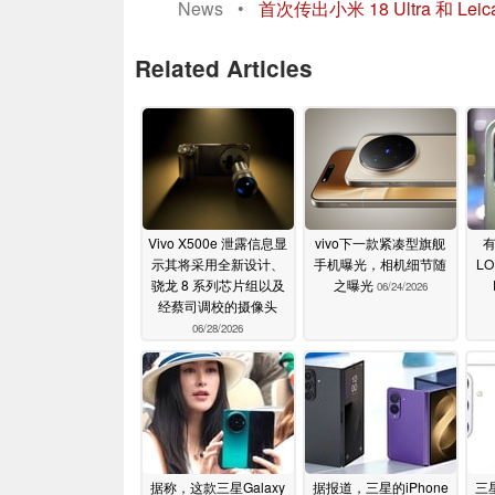
News
•
首次传出小米 18 Ultra 和 L
Related Articles
Vivo X500e 泄露信息显
vivo下一款紧凑型旗舰
示其将采用全新设计、
手机曝光，相机细节随
L
骁龙 8 系列芯片组以及
之曝光
06/24/2026
经蔡司调校的摄像头
06/28/2026
据称，这款三星Galaxy
据报道，三星的iPhone
三星