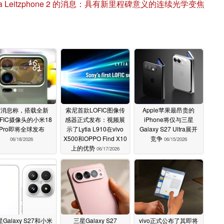
eica Leitzphone 2 的消息：具有新里程碑意义的连续光学变焦
有消息称，搭载全新
索尼首款LOFIC图像传
Apple苹果最昂贵的
OFIC摄像头的小米18
感器正式发布：视频展
iPhone将仅与三星
Pro即将全球发布
示了Lytia L910在vivo
Galaxy S27 Ultra展开
X500和OPPO Find X10
竞争
06/18/2026
06/15/2026
上的优势
06/17/2026
Galaxy S27和小米
三星Galaxy S27
vivo正式公布了其即将