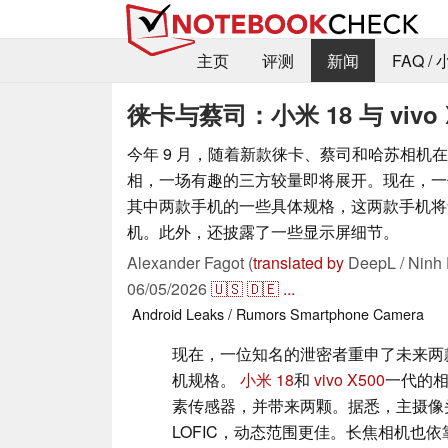
主页
评测
新闻
FAQ /
徕卡与蔡司：小米 18 与 viv
今年 9 月，随着新款徕卡、蔡司和哈苏相机
相，一场有趣的三方较量即将展开。现在，一
其中两款手机的一些具体规格，这两款手机将
机。此外，还披露了一些显示屏细节。
Alexander Fagot (
translated by
DeepL / Ninh 
06/05/2026
🇺🇸
🇩🇪
...
Android
Leaks / Rumors
Smartphone
Camera
现在，一位知名的泄密者重申了未来两款最
机规格。
小米 18
和
vivo X500
一代的
素传感器，并带来两颗。据悉，主摄像头采用
LOFIC，动态范围更佳。长焦相机也依靠 