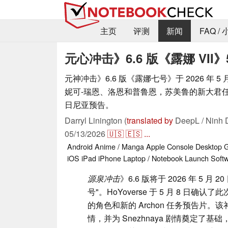
主页
评测
新闻
FAQ /
元心冲击》6.6 版《露娜 VII
元神冲击》6.6 版《露娜七号》于 2026 年 5
妮可-瑞恩、洛恩和普鲁恩，苏美鲁的新大君任务
日尼亚预告。
Darryl Linington (
translated by
DeepL / Ninh 
05/13/2026
🇺🇸
🇪🇸
...
Android
Anime / Manga
Apple
Console
Desktop
G
iOS
iPad
iPhone
Laptop / Notebook
Launch
Soft
源泉冲击
》6.6 版将于 2026 年 5 月
号"。HoYoverse 于 5 月 8 日确
的角色和新的 Archon 任务预告片。该补丁
情，并为 Snezhnaya 剧情奠定了