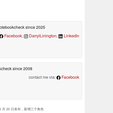
 Notebookcheck
since 2025
Facebook
,
DarrylLinington
,
LinkedIn
okcheck
since 2008
contact me via:
Facebook
》5 月 20 日发布，新增三个角色