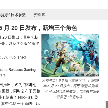
 小提示/ 技术参数
资料库
》5 月 20 日发布，新增三个角色
 月 20 日推出，其中包括
，以及 7.0 版的斯涅
Duy),
Published
ame Releases
Gaming
ⓘ game8.co/games
ware
元神冲击》6.6 版《露娜 VII》于 2026
 20 日推出，名为 "露娜七
年 5 月 20 日推出，妮可-瑞恩成为第
认了此次更新，同时公布了完整
一个可玩的六角星成员，与洛恩和四星
结束了 Nod-Krai 剧
"普鲁恩 "并肩作战。
基础，其中包括三个新的可玩