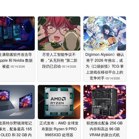
士康勒索软件攻击导
尽管人工智能争议不
Digimon Alysion》确认
pple 和 Nvidia 数据
断，"从无到有 "第二阶
将于 2026 年推出，成
被盗
段仍已启动
为《口袋妖怪》TCG 掌
05/14/2026
05/14/2026
上游戏在移动平台上的
竞争对手
05/14/2026
批英特尔野猫湖笔记
正式发布：AMD 全球发
联想推出配备 256 GB
曝光，配备最高 165
布新款 Ryzen 9 PRO
内存和高达 96 GB
 OLED 和 32 GB 内
9965X3D 处理器
VRAM 的新台式机