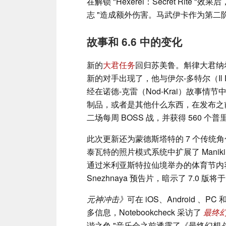
在解锁 "Hexerei：Secret Rit
志 "造成额外伤害。马武伊卡作为第二
故事和 6.6 中的变化
新的
大君任务
回归苏美鲁。斛律大君纳
新的对手出现了，他与伊尔-多特尔（Il 
经在诺德-克雷（Nod-Krai）故事
制品，或者是其他什么东西，在发布之
二场每周 BOSS 战，并获得 560 个
此次更新还为蒙德斯塔特的 7 个传统角
泰瓦特的照片模式系统中扩展了 Mani
通过米利亚斯特拉仙境举办的体育节内容
Snezhnaya 预告片，暗示了 7.0 版将于
元神冲击》
可在 iOS、Android 、P
多信息，Notebookcheck 采访了
最终
谐之色 "音乐会之前透露了《最终幻想