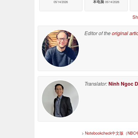
本电脑
05/14/2026
05/14/2026
Sh
Editor of the
original arti
Translator:
Ninh Ngoc 
>
Notebookcheck中文版（NB