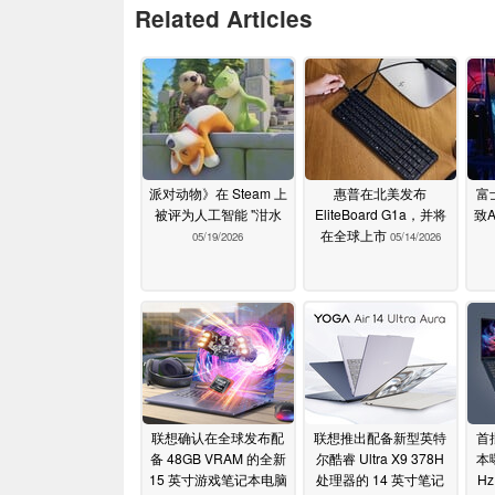
Related Articles
派对动物》在 Steam 上
惠普在北美发布
富
被评为人工智能 "泔水
EliteBoard G1a，并将
致A
在全球上市
05/19/2026
05/14/2026
联想确认在全球发布配
联想推出配备新型英特
首
备 48GB VRAM 的全新
尔酷睿 Ultra X9 378H
本
15 英寸游戏笔记本电脑
处理器的 14 英寸笔记
Hz