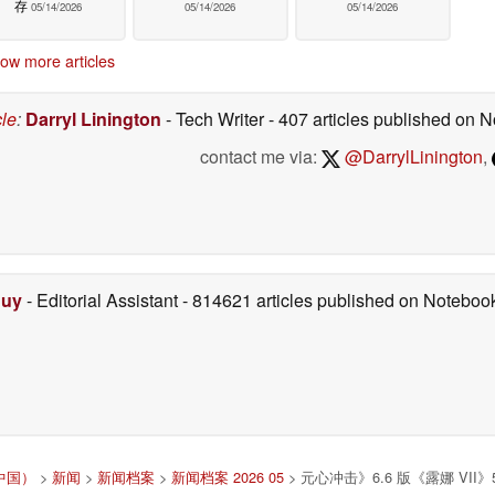
存
05/14/2026
05/14/2026
05/14/2026
ow more articles
cle
:
Darryl Linington
- Tech Writer
- 407 articles published on
contact me via:
@DarrylLinington
,
Duy
- Editorial Assistant
- 814621 articles published on Notebo
C中国）
>
新闻
>
新闻档案
>
新闻档案 2026 05
> 元心冲击》6.6 版《露娜 VII