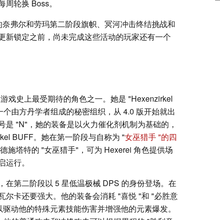
轮换 Boss。
的奈弗尔和劳玛第二阶段旗帜、冥河冲击终结挑战和
更新锁定之前，尚未完成这些活动的玩家还有一个
史上最受期待的角色之一。她是 "Hexenzirkel
 "是一个由方丹学者组成的秘密组织，从 4.0 版开始就出
是 "N"，她的装备是以火力催化剂机制为基础的，
kel BUFF。她在第一阶段与自称为 "
女巫猎手 "的四
德施塔特的 "女巫猎手"，可为 Hexerei 角色提供场
启运行。
第二阶段以 5 星低温极械 DPS 的身份登场。在
卡还要强大。他的装备会消耗 "喜悦 "和 "必胜意
可以驱动他的特殊元素技能伤害并增强他的元素爆发。