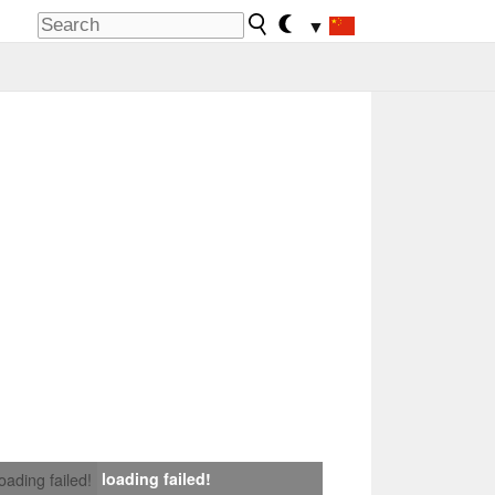
▼
loading failed!
loading failed!