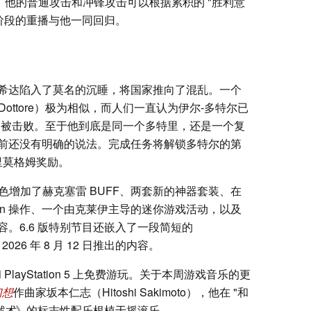
e "效果后，他的普通攻击和冲锋攻击可以根据累积的 "胜利意
阶段的重播与他一同回归。
希达陷入了莫名的沉睡，将国家推向了混乱。一个
Dottore）极为相似，而人们一直认为伊尔-多特尔已
情节中被击败。至于他到底是同一个多特里，还是一个复
前还没有明确的说法。完成任务将解锁多特尔的第
普里莫格姆奖励。
色增加了赫克塞雷 BUFF、两套新的神器套装、在
kin 操作、一个由克莱伊主导的迷你游戏活动，以及
。6.6 版特别节目还嵌入了一段简短的
 2026 年 8 月 12 日推出的内容。
C 和 PlayStation 5 上免费游玩。关于本周游戏音乐的更
幻想
作曲家坂本仁志（Hitoshi Sakimoto），他在 "和
战术
》的标志性配乐根植于摇滚乐。