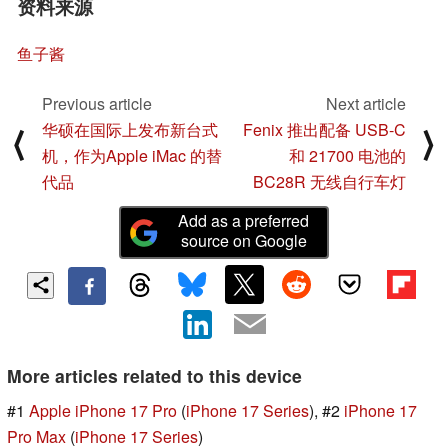
资料来源
鱼子酱
Previous article
Next article
华硕在国际上发布新台式
Fenix 推出配备 USB-C
⟨
⟩
机，作为Apple iMac 的替
和 21700 电池的
代品
BC28R 无线自行车灯
Add as a preferred
source on Google
More articles related to this device
#1
Apple iPhone 17 Pro
(
iPhone 17 Series
), #2
iPhone 17
Pro Max
(
iPhone 17 Series
)