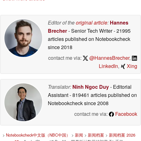
Editor of the
original article
:
Hannes
Brecher
- Senior Tech Writer
- 21995
articles published on Notebookcheck
since 2018
contact me via:
@HannesBrecher
,
LinkedIn
,
Xing
Translator:
Ninh Ngoc Duy
- Editorial
Assistant
- 819461 articles published on
Notebookcheck
since 2008
contact me via:
Facebook
>
Notebookcheck中文版（NBC中国）
>
新闻
>
新闻档案
>
新闻档案 2026