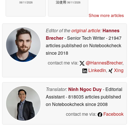
法使用
06/11/2026
06/11/2026
Show more articles
Editor of the
original article
:
Hannes
Brecher
- Senior Tech Writer
- 21947
articles published on Notebookcheck
since 2018
contact me via:
@HannesBrecher
,
LinkedIn
,
Xing
Translator:
Ninh Ngoc Duy
- Editorial
Assistant
- 818035 articles published
on Notebookcheck
since 2008
contact me via:
Facebook