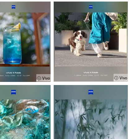
ⓘ Vivo
ⓘ Vivo