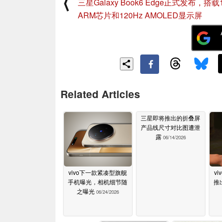
⟨
三星Galaxy Book6 Edge正式发布，搭载
ARM芯片和120Hz AMOLED显示屏
Related Articles
三星即将推出的折叠屏
产品线尺寸对比图遭泄
露
06/14/2026
vivo下一款紧凑型旗舰
v
手机曝光，相机细节随
推
之曝光
06/24/2026