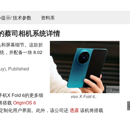
 小提示/ 技术参数
资料库
机的蔡司相机系统详情
摄像头和屏幕细节。这款折
，并配备一块 8.02
uy),
Published
ⓘ Vivo
X Fold 6的更多细
vivo X Fold 6。
6将搭载
OriginOS 6
定制化用户界面。此外，该公司还
透露
该机将搭载