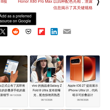
⟩
18核
Honor X80 Pro Max 以四种配色亮相，泄露
信息揭示了其关键规格
Add as a preferred
source on Google
ivo正式公布了其即将
vivo 的挑战者Galaxy Z
Apple iOS 27 提前展示
出的折叠屏手机的最
Fold 8 Ultra 发布前曝
iPhone Ultra UI，代码
新细节
光，配色惊艳而熟悉
暗示可折叠设计
06/13/2026
06/10/2026
06/09/2026