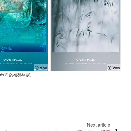
ⓘ Vivo
ⓘ Vivo
Fold 6 的相机样张。
Next article