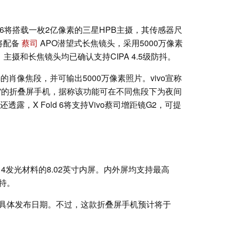
ld 6将搭载一枚2亿像素的三星HPB主摄，其传感器尺
还将配备
蔡司
APO潜望式长焦镜头，采用5000万像素
，主摄和长焦镜头均已确认支持CIPA 4.5级防抖。
m的肖像焦段，并可输出5000万像素照片。vivo宣称
闪光灯”的折叠屏手机，据称该功能可在不同焦段下为夜间
露，X Fold 6将支持Vivo蔡司增距镜G2，可提
三星M14发光材料的8.02英寸内屏。内外屏均支持最高
尼特。
 6的具体发布日期。不过，这款折叠屏手机预计将于