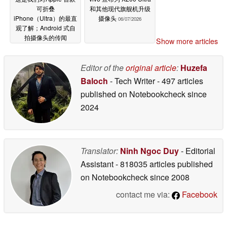
可折叠
和其他现代旗舰机升级
iPhone（Ultra）的最直
摄像头
06/07/2026
观了解；Android 式自
拍摄像头的传闻
Show more articles
06/07/2026
Editor of the
original article
:
Huzefa
Baloch
- Tech Writer
- 497 articles
published on Notebookcheck
since
2024
Translator:
Ninh Ngoc Duy
- Editorial
Assistant
- 818035 articles published
on Notebookcheck
since 2008
contact me via:
Facebook