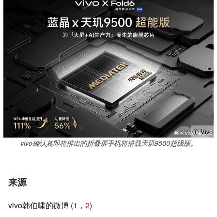
ⓘ Vivo
vivo确认其即将推出的折叠屏手机将搭载天玑9500超级版。
来源
vivo韩伯啸的微博 (
1
，
2
)