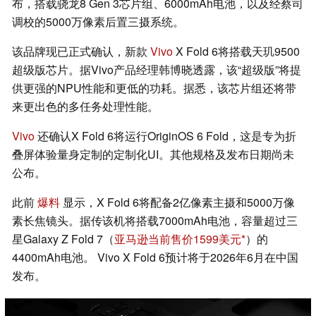
布，搭载骁龙8 Gen 3芯片组、6000mAh电池，以及经蔡司
调校的5000万像素后置三摄系统。
该品牌现已正式确认，新款
Vivo
X Fold 6将搭载天玑9500
超级版芯片。据Vivo产品经理韩博晓透露，该“超级版”将提
供更强的NPU性能和更低的功耗。据悉，该芯片组还将带
来更出色的多任务处理性能。
Vivo
还确认X Fold 6将运行OriginOS 6 Fold，这是专为折
叠屏体验量身定制的定制化UI。其他规格及发布日期尚未
公布。
此前
爆料
显示，X Fold 6将配备2亿像素主摄和5000万像
素长焦镜头。据传该机将搭载7000mAh电池，容量超过三
星Galaxy Z Fold 7（
亚马逊当前售价1599美元
）的
4400mAh电池。 Vivo X Fold 6预计将于2026年6月在中国
发布。