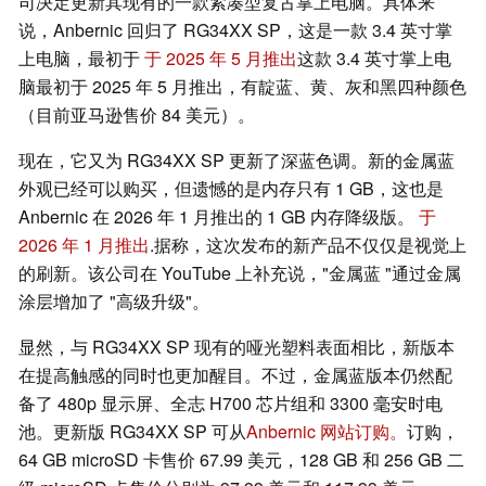
司决定更新其现有的一款紧凑型复古掌上电脑。具体来
说，Anbernic 回归了 RG34XX SP，这是一款 3.4 英寸掌
上电脑，最初于
于 2025 年 5 月推出
这款 3.4 英寸掌上电
脑最初于 2025 年 5 月推出，有靛蓝、黄、灰和黑四种颜色
（目前亚马逊售价 84 美元）。
现在，它又为 RG34XX SP 更新了深蓝色调。新的金属蓝
外观已经可以购买，但遗憾的是内存只有 1 GB，这也是
Anbernic 在 2026 年 1 月推出的 1 GB 内存降级版。
于
2026 年 1 月推出
.据称，这次发布的新产品不仅仅是视觉上
的刷新。该公司在 YouTube 上补充说，"金属蓝 "通过金属
涂层增加了 "高级升级"。
显然，与 RG34XX SP 现有的哑光塑料表面相比，新版本
在提高触感的同时也更加醒目。不过，金属蓝版本仍然配
备了 480p 显示屏、全志 H700 芯片组和 3300 毫安时电
池。更新版 RG34XX SP 可从
Anbernic 网站订购。
订购，
64 GB microSD 卡售价 67.99 美元，128 GB 和 256 GB 二