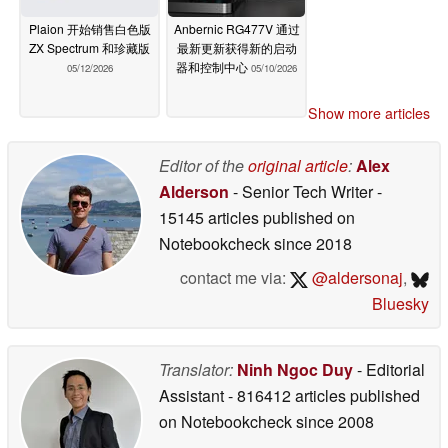
Plaion 开始销售白色版
Anbernic RG477V 通过
ZX Spectrum 和珍藏版
最新更新获得新的启动
器和控制中心
05/12/2026
05/10/2026
Show more articles
Editor of the
original article
:
Alex
Alderson
- Senior Tech Writer
-
15145 articles published on
Notebookcheck
since 2018
contact me via:
@aldersonaj
,
Bluesky
Translator:
Ninh Ngoc Duy
- Editorial
Assistant
- 816412 articles published
on Notebookcheck
since 2008