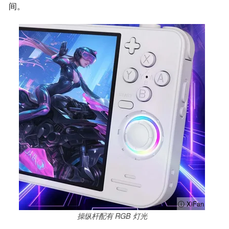
间。
ⓘ XiFan
操纵杆配有 RGB 灯光