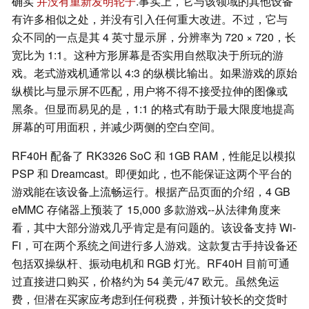
确实
并没有重新发明轮子
.事实上，它与该领域的其他设备
有许多相似之处，并没有引入任何重大改进。不过，它与
众不同的一点是其 4 英寸显示屏，分辨率为 720 × 720，长
宽比为 1:1。这种方形屏幕是否实用自然取决于所玩的游
戏。老式游戏机通常以 4:3 的纵横比输出。如果游戏的原始
纵横比与显示屏不匹配，用户将不得不接受拉伸的图像或
黑条。但显而易见的是，1:1 的格式有助于最大限度地提高
屏幕的可用面积，并减少两侧的空白空间。
RF40H 配备了 RK3326 SoC 和 1GB RAM，性能足以模拟
PSP 和 Dreamcast。即便如此，也不能保证这两个平台的
游戏能在该设备上流畅运行。根据产品页面的介绍，4 GB
eMMC 存储器上预装了 15,000 多款游戏--从法律角度来
看，其中大部分游戏几乎肯定是有问题的。该设备支持 Wi-
Fi，可在两个系统之间进行多人游戏。这款复古手持设备还
包括双操纵杆、振动电机和 RGB 灯光。RF40H 目前可通
过直接进口购买，价格约为 54 美元/47 欧元。虽然免运
费，但潜在买家应考虑到任何税费，并预计较长的交货时