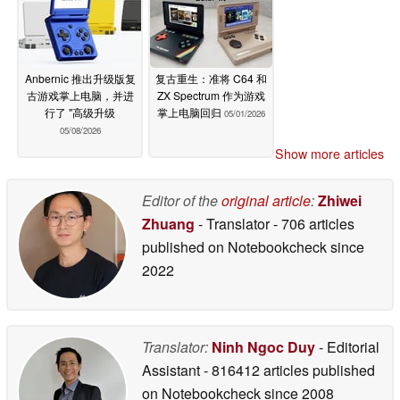
Anbernic 推出升级版复
复古重生：准将 C64 和
古游戏掌上电脑，并进
ZX Spectrum 作为游戏
行了 "高级升级
掌上电脑回归
05/01/2026
05/08/2026
Show more articles
Editor of the
original article
:
Zhiwei
Zhuang
- Translator
- 706 articles
published on Notebookcheck
since
2022
Translator:
Ninh Ngoc Duy
- Editorial
Assistant
- 816412 articles published
on Notebookcheck
since 2008