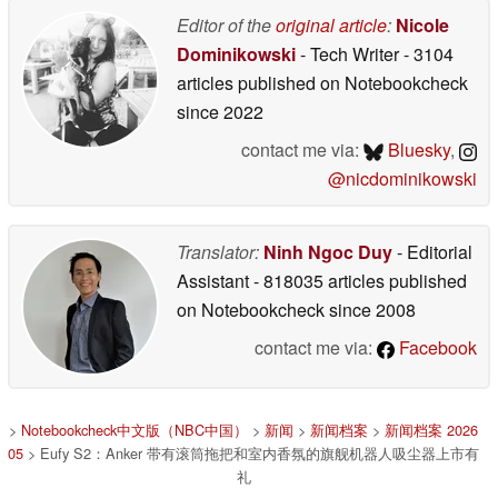
Editor of the
original article
:
Nicole
Dominikowski
- Tech Writer
- 3104
articles published on Notebookcheck
since 2022
contact me via:
Bluesky
,
@nicdominikowski
Translator:
Ninh Ngoc Duy
- Editorial
Assistant
- 818035 articles published
on Notebookcheck
since 2008
contact me via:
Facebook
>
Notebookcheck中文版（NBC中国）
>
新闻
>
新闻档案
>
新闻档案 2026
05
> Eufy S2：Anker 带有滚筒拖把和室内香氛的旗舰机器人吸尘器上市有
礼