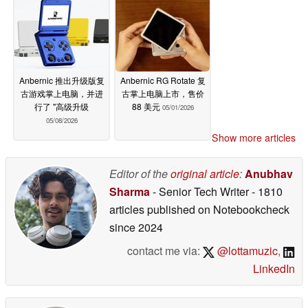
Anbernic 推出升级版复
Anbernic RG Rotate 复
古游戏掌上电脑，并进
古掌上电脑上市，售价
行了 "高级升级
88 美元
05/01/2026
05/08/2026
Show more articles
Editor of the
original article
:
Anubhav
Sharma
- Senior Tech Writer
- 1810
articles published on Notebookcheck
since 2024
contact me via:
@lottamuzic
,
LinkedIn