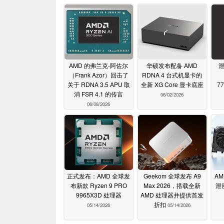
AMD 的弗兰克-阿佐尔
华硕发布配备 AMD
泄
（Frank Azor）回击了
RDNA 4 台式机显卡的
关于 RDNA 3.5 APU 取
全新 XG Core 显卡底座
7
消 FSR 4.1 的传言
06/02/2026
06/08/2026
正式发布：AMD 全球发
Geekom 全球发布 A9
AM
布新款 Ryzen 9 PRO
Max 2026，搭载全新
泄
9965X3D 处理器
AMD 处理器并提供首发
折扣
05/14/2026
05/14/2026