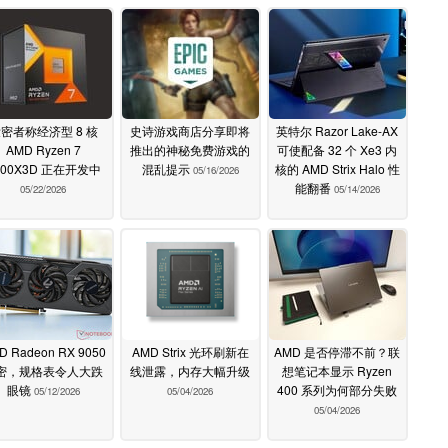
密者称经济型 8 核
史诗游戏商店分享即将
英特尔 Razor Lake-AX
AMD Ryzen 7
推出的神秘免费游戏的
可使配备 32 个 Xe3 内
700X3D 正在开发中
混乱提示
核的 AMD Strix Halo 性
05/16/2026
能翻番
05/22/2026
05/14/2026
D Radeon RX 9050
AMD Strix 光环刷新在
AMD 是否停滞不前？联
密，规格表令人大跌
线泄露，内存大幅升级
想笔记本显示 Ryzen
眼镜
400 系列为何部分失败
05/12/2026
05/04/2026
05/04/2026