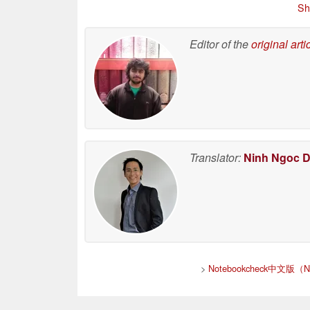
Sh
Editor of the
original arti
Translator:
Ninh Ngoc 
>
Notebookcheck中文版