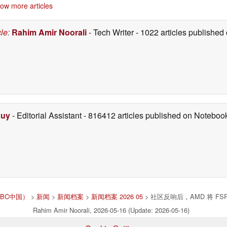
ow more articles
cle
:
Rahim Amir Noorali
- Tech Writer
- 1022 articles publishe
Duy
- Editorial Assistant
- 816412 articles published on Notebo
（NBC中国）
>
新闻
>
新闻档案
>
新闻档案 2026 05
> 社区反响后，AMD 将 FSR 
Rahim Amir Noorali, 2026-05-16 (Update: 2026-05-16)