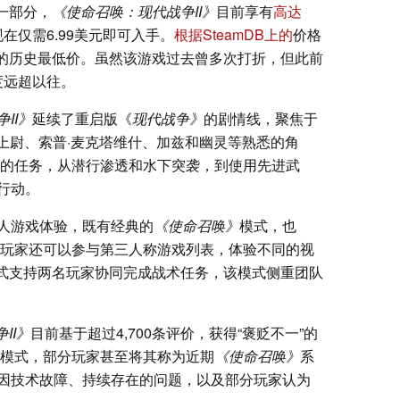
一部分，
《使命召唤：现代战争II》
目前享有
高达
现在仅需6.99美元即可入手。
根据SteamDB上的
价格
上的历史最低价。虽然该游戏过去曾多次打折，但此前
度远超以往。
II》
延续了重启版《
现代战争》
的剧情线，聚焦于
斯上尉、索普·麦克塔维什、加兹和幽灵等熟悉的角
样的任务，从潜行渗透和水下突袭，到使用先进武
行动。
人游戏体验，既有经典的
《使命召唤》
模式，也
法。玩家还可以参与第三人称游戏列表，体验不同的视
模式支持两名玩家协同完成战术任务，该模式侧重团队
II》
目前基于超过4,700条评价，获得“褒贬不一”的
役模式，部分玩家甚至将其称为近期
《使命召唤》
系
因技术故障、持续存在的问题，以及部分玩家认为