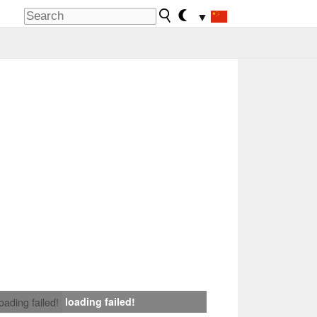
▼
loading failed!
loading failed!