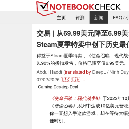
主页
评测
新闻
FAQ /
交易 | 从69.99美元降至6.
Steam夏季特卖中创下历史最
得益于Steam夏季特卖，《使命召唤：现代战争I
以90%的折扣发售，价格已降至仅6.99美元。
Abdul Haddi (
translated by
DeepL / Ninh Duy
07/02/2026
🇺🇸
🇩🇪
...
Gaming
Desktop
Deal
《使命召唤：现代战争II》
于2022年
《
使命召唤》系列
中达成10亿美元营
你一直想入手这款游戏，却在等待大幅
佳时机。