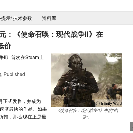
 小提示/ 技术参数
资料库
99美元：《使命召唤：现代战争II》在
低价
I》首次在Steam上
),
Published
10月正式发售，并成为
ⓘ Infinity Ward
收速度最快的作品。如果
《使命召唤：现代战争II》中的“幽
折扣，那么现在正是最
灵”。