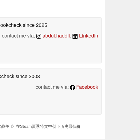
ebookcheck
since 2025
contact me via:
abdul.haddii
,
LinkedIn
okcheck
since 2008
contact me via:
Facebook
现代战争II》在Steam夏季特卖中创下历史最低价