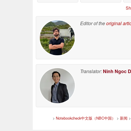
Sh
Editor of the
original arti
Translator:
Ninh Ngoc 
>
Notebookcheck中文版（NBC中国）
>
新闻