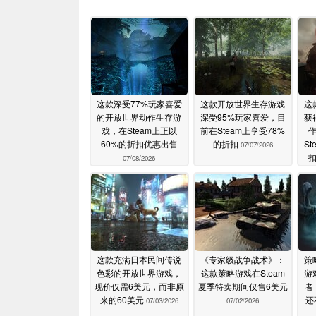
这款深受77%玩家喜爱
这款开放世界生存游戏
这
的开放世界动作生存游
深受95%玩家喜爱，目
获
戏，在Steam上正以
前在Steam上享受78%
60%的折扣优惠出售
的折扣
S
07/07/2026
07/08/2026
这款充满日本民间传说
《专家级战争战术》：
策
色彩的开放世界游戏，
这款策略游戏在Steam
游
现价仅需6美元，而非原
夏季特卖期间仅售6美元
者
来的60美元
还
07/03/2026
07/02/2026