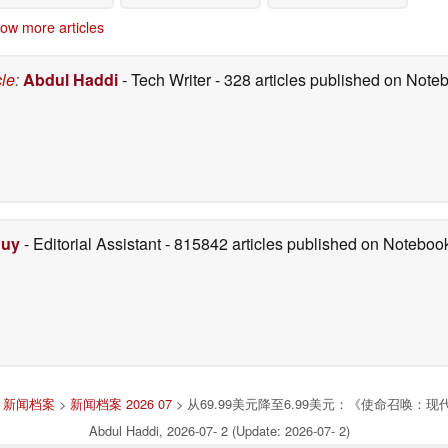
ow more articles
cle
:
Abdul Haddi
- Tech Writer
- 328 articles published on Not
Duy
- Editorial Assistant
- 815842 articles published on Notebo
>
新闻档案
>
新闻档案 2026 07
> 从69.99美元降至6.99美元：《使命召唤：
Abdul Haddi, 2026-07- 2 (Update: 2026-07- 2)