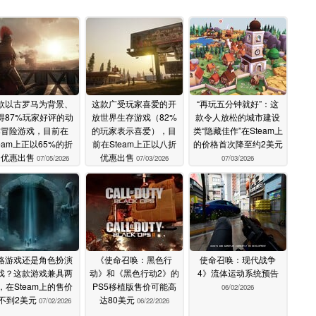
款以古罗马为背景、
这款广受玩家喜爱的开
“再玩五分钟就好”：这
得87%玩家好评的动
放世界生存游戏（82%
款令人放松的城市建设
作冒险游戏，目前在
的玩家表示喜爱），目
类“隐藏佳作”在Steam上
team上正以65%的折
前在Steam上正以八折
的价格首次降至约2美元
扣优惠出售
优惠出售
07/05/2026
07/03/2026
07/03/2026
略游戏还是角色扮演
《使命召唤：黑色行
使命召唤：现代战争
戏？这款游戏兼具两
动》和《黑色行动2》的
4》流体运动系统预告
，在Steam上的售价
PS5移植版售价可能高
06/02/2026
不到2美元
达80美元
07/02/2026
06/22/2026