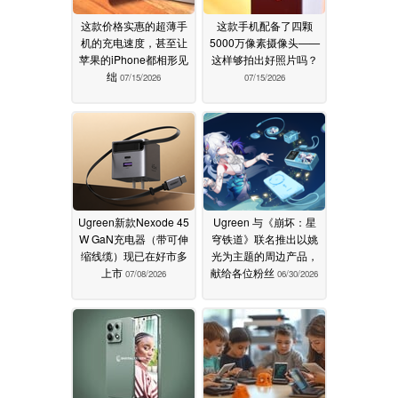
这款价格实惠的超薄手
这款手机配备了四颗
机的充电速度，甚至让
5000万像素摄像头——
苹果的iPhone都相形见
这样够拍出好照片吗？
绌
07/15/2026
07/15/2026
Ugreen新款Nexode 45
Ugreen 与《崩坏：星
W GaN充电器（带可伸
穹铁道》联名推出以姚
缩线缆）现已在好市多
光为主题的周边产品，
上市
献给各位粉丝
07/08/2026
06/30/2026