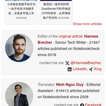
小米新款智能手机作为
索尼的一项专利利用
一款平价双卡智能手
DualSense PS5手柄进
机，在更多市场上市
行PSN登录，从而增强
账户安全性
06/20/2026
06/20/2026
Show more articles
Editor of the
original article
:
Hannes
Brecher
- Senior Tech Writer
- 21947
articles published on Notebookcheck
since 2018
contact me via:
@HannesBrecher
,
LinkedIn
,
Xing
Translator:
Ninh Ngoc Duy
- Editorial
Assistant
- 816412 articles published
on Notebookcheck
since 2008
contact me via:
Facebook