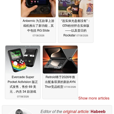
Anbernic 为五款掌上游
“连实体光盘都没有”：
戏机推出了新功能，其
GTA粉丝怀念实体版
中包括 RG Slide
——以及昔日的
Rockstar
07/08/2026
07/08/2026
Evercade Super
Retroid将于2026年推
Pocket Activision 版正
出配备双屏的新款AYN
式发售，售价 69 美
Thor竞品机型
07/05/2026
元，内含 34 款游戏
07/08/2026
Show more articles
Editor of the
original article
:
Habeeb