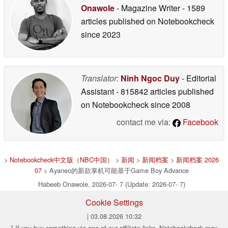
Onawole
- Magazine Writer
- 1589
articles published on Notebookcheck
since 2023
Translator:
Ninh Ngoc Duy
- Editorial
Assistant
- 815842 articles published
on Notebookcheck
since 2008
contact me via:
Facebook
>
Notebookcheck中文版（NBC中国）
>
新闻
>
新闻档案
>
新闻档案 2026
07
> Ayaneo的新款掌机可能基于Game Boy Advance
Habeeb Onawole, 2026-07- 7 (Update: 2026-07- 7)
Cookie Settings
| 03.08.2026 10:32
* If you buy something via one of our affiliate links, Notebookcheck may