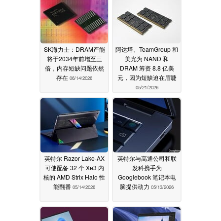
SK海力士：DRAM产能
阿达塔、TeamGroup 和
将于2034年前增至三
美光为 NAND 和
倍，内存短缺问题依然
DRAM 筹资 8.8 亿美
存在
元，因为短缺迫在眉睫
06/14/2026
05/21/2026
英特尔 Razor Lake-AX
英特尔与高通公司和联
可使配备 32 个 Xe3 内
发科携手为
核的 AMD Strix Halo 性
Googlebook 笔记本电
能翻番
脑提供动力
05/14/2026
05/13/2026