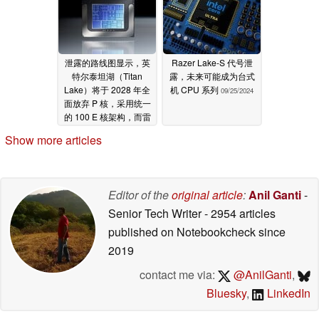
泄露的路线图显示，英
Razer Lake-S 代号泄
特尔泰坦湖（Titan
露，未来可能成为台式
Lake）将于 2028 年全
机 CPU 系列
09/25/2024
面放弃 P 核，采用统一
的 100 E 核架构，而雷
蛇湖（Razer Lake）将
Show more articles
于 2027 年成为最后一
种 P 核 E 核设计
07/16/2025
Editor of the
original article
:
Anil Ganti
-
Senior Tech Writer
- 2954 articles
published on Notebookcheck
since
2019
contact me via:
@AnilGanti
,
Bluesky
,
LinkedIn