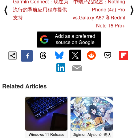
Garmin Connect：现在为
中端产品综述：Nothing
⟨
⟩
流行的导航应用程序提供
Phone (4a) Pro
支持
vs.Galaxy A57 和Redmi
Note 15 Pro+
Add as a preferred
source on Google
Related Articles
Windows 11 Release
Digimon Alysion》确认