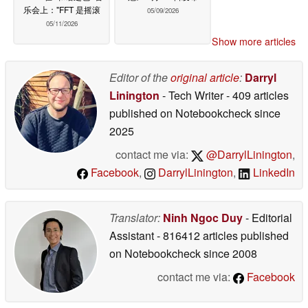
乐会上："FFT 是摇滚
05/09/2026
05/11/2026
Show more articles
Editor of the
original article
:
Darryl
Linington
- Tech Writer
- 409 articles
published on Notebookcheck
since
2025
contact me via:
@DarrylLinington
,
Facebook
,
DarrylLinington
,
LinkedIn
Translator:
Ninh Ngoc Duy
- Editorial
Assistant
- 816412 articles published
on Notebookcheck
since 2008
contact me via:
Facebook