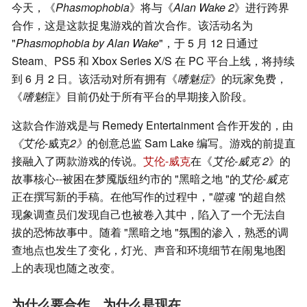
今天，《
Phasmophobia
》将与《
Alan Wake 2
》进行跨界
合作，这是这款捉鬼游戏的首次合作。该活动名为
"
Phasmophobia by Alan Wake
"，于 5 月 12 日通过
Steam、PS5 和 Xbox Series X/S 在 PC 平台上线，将持续
到 6 月 2 日。该活动对所有拥有《
嗜魅症
》的玩家免费，
《
嗜魅
症》目前仍处于所有平台的早期接入阶段。
这款合作游戏是与 Remedy Entertainment 合作开发的，由
《艾伦-
威克
2》
的创意总监 Sam Lake 编写。游戏的前提直
接融入了两款游戏的传说。
艾伦-威克
在《
艾伦-威克 2
》的
故事核心--被困在梦魇版纽约市的 "黑暗之地 "的
艾伦
-
威克
正在撰写新的手稿。在他写作的过程中，"
噬魂 "
的超自然
现象调查员们发现自己也被卷入其中，陷入了一个无法自
拔的恐怖故事中。随着 "黑暗之地 "氛围的渗入，熟悉的调
查地点也发生了变化，灯光、声音和环境细节在闹鬼地图
上的表现也随之改变。
为什么要合作，为什么是现在