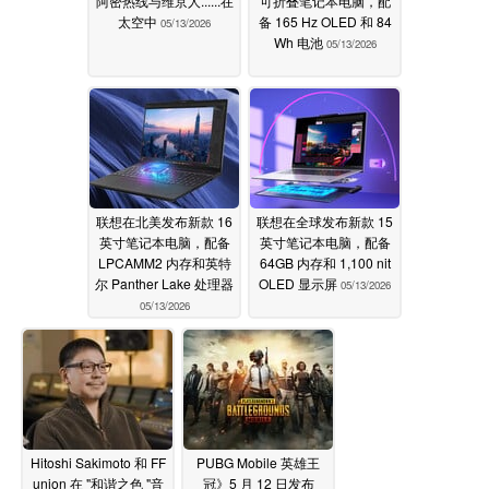
阿密热线与维京人......在
可折叠笔记本电脑，配
太空中
备 165 Hz OLED 和 84
05/13/2026
Wh 电池
05/13/2026
联想在北美发布新款 16
联想在全球发布新款 15
英寸笔记本电脑，配备
英寸笔记本电脑，配备
LPCAMM2 内存和英特
64GB 内存和 1,100 nit
尔 Panther Lake 处理器
OLED 显示屏
05/13/2026
05/13/2026
Hitoshi Sakimoto 和 FF
PUBG Mobile 英雄王
union 在 "和谐之色 "音
冠》5 月 12 日发布