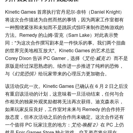
Kinetic Games 首席执行官丹尼尔-奈特（Daniel Knight）
将这次合作描述为自然而然的事情，因为两家工作室都有
一种围绕紧张和未知而不是跳跃式惊吓来制作恐怖游戏的
方法。Remedy 的山姆-雷克（Sam Lake）对此表示赞
同："为这次合作撰写剧本是一件快乐的事。我们两个扭曲
的世界完美地相互放大"。Kinetic Games 的艺术总监
Corey Dixon 告诉 PC Gamer，选择《
艾伦-威克 2
》而不是
原版是经过深思熟虑的。续作进一步推进了纯粹的恐怖，
与《
幻觉恐惧》
给玩家带来的心理压力更加吻合。
该活动仅此一次。Kinetic Games 已确认在 6 月 2 日之后没
有重启该活动的计划，这意味着一旦活动结束，任何与合
作相关的独家外观奖励都将无法再次获得。迪克森表示，
如果玩家反应良好，工作室对未来与 Remedy 的合作持开
放态度，但本次活动之后的合作尚未确定。这次合作还有
一个值得 PC 玩家注意的地方：
艾伦-唤醒 2》
在 PC 上仍
然是 Epic Games Store 独占游戏。交叉资产将出现在