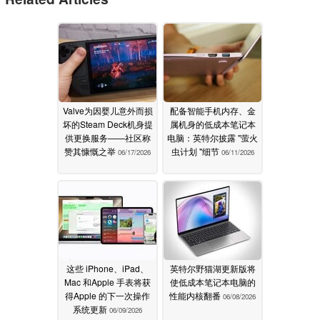
Valve为因婴儿意外而损
配备智能手机内存、金
坏的Steam Deck机身提
属机身的低成本笔记本
供更换服务——社区称
电脑：英特尔披露 "萤火
赞其慷慨之举
虫计划 "细节
06/17/2026
06/11/2026
这些 iPhone、iPad、
英特尔野猫湖更新版将
Mac 和Apple 手表将获
使低成本笔记本电脑的
得Apple 的下一次操作
性能内核翻番
06/08/2026
系统更新
06/09/2026