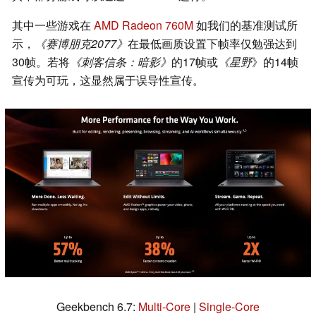
其中一些游戏在
AMD Radeon 760M
如我们的基准测试所
示，
《赛博朋克2077》
在最低画质设置下帧率仅勉强达到
30帧。若将
《刺客信条：暗影》
的17帧或
《星野
》的14帧
宣传为可玩，这显然属于误导性宣传。
Geekbench 6.7:
Multi-Core
|
Single-Core