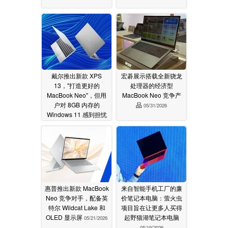
戴尔推出新款 XPS
宏碁展示搭载全新骁龙
13，"打造更好的
处理器的经济型
MacBook Neo"，但用
MacBook Neo 竞争产
户对 8GB 内存的
品
05/31/2026
Windows 11 感到担忧
06/01/2026
惠普推出新款 MacBook
来自智能手机工厂的廉
Neo 竞争对手，配备英
价笔记本电脑：萤火虫
特尔 Wildcat Lake 和
项目旨在让更多人买得
OLED 显示屏
起野猫湖笔记本电脑
05/21/2026
05/19/2026