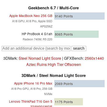
Geekbench 6.7 / Multi-Core
Apple MacBook Neo 256 GB
9140
Points
A18 GPU, A18 Pro, Apple SSD
AP0256Z
HP ProBook 4 G1ah
8065
Points
Radeon 740M, R5 220
3DMark:
Steel Nomad Light Score
| GFXBench:
2560x1440
Aztec Ruins High Tier Offscreen
3DMark / Steel Nomad Light Score
Apple iPhone 16 Pro Max
2069
Points
A18 Pro GPU, A18 Pro, 256 GB
NVMe
Lenovo ThinkPad T16 Gen 5
1175
Points
22AN001WGE