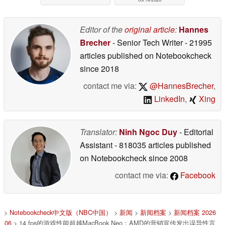
Editor of the
original article
:
Hannes
Brecher
- Senior Tech Writer
- 21995
articles published on Notebookcheck
since 2018
contact me via:
@HannesBrecher
,
LinkedIn
,
Xing
Translator:
Ninh Ngoc Duy
- Editorial
Assistant
- 818035 articles published
on Notebookcheck
since 2008
contact me via:
Facebook
>
Notebookcheck中文版（NBC中国）
>
新闻
>
新闻档案
>
新闻档案 2026
06
> 14 fps的游戏性能超越MacBook Neo：AMD的营销宣传发出误导性言