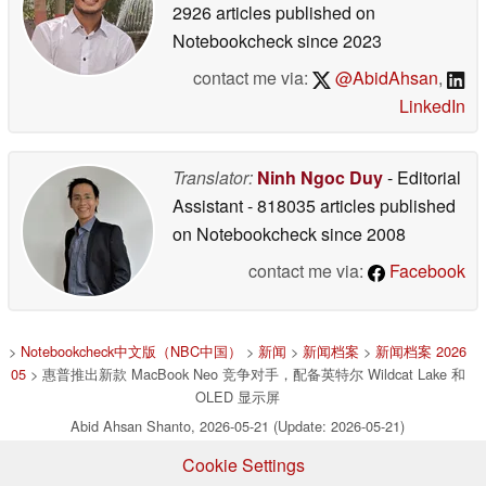
2926 articles published on
Notebookcheck
since 2023
contact me via:
@AbidAhsan
,
LinkedIn
Translator:
Ninh Ngoc Duy
- Editorial
Assistant
- 818035 articles published
on Notebookcheck
since 2008
contact me via:
Facebook
>
Notebookcheck中文版（NBC中国）
>
新闻
>
新闻档案
>
新闻档案 2026
05
> 惠普推出新款 MacBook Neo 竞争对手，配备英特尔 Wildcat Lake 和
OLED 显示屏
Abid Ahsan Shanto, 2026-05-21 (Update: 2026-05-21)
Cookie Settings