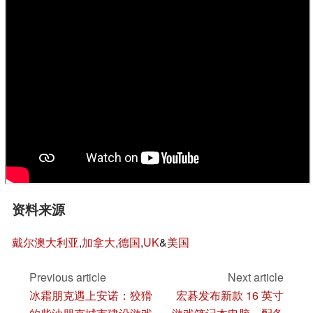
资料来源
戴尔澳大利亚
,
加拿大
,
德国
,
UK
&
美国
Previous article
Next article
冰霜朋克遇上安诺：狡猾
宏碁发布新款 16 英寸