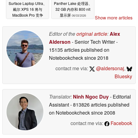
Surface Laptop Ultra、
Panther Lake 处理器、
戴尔 XPS 16 将与
32 GB 内存和 800 nit
MacBook Pro 竞争
显示屏
06/03/2026
Show more articles
06/03/2026
Editor of the
original article
:
Alex
Alderson
- Senior Tech Writer
-
15135 articles published on
Notebookcheck
since 2018
contact me via:
@aldersonaj
,
Bluesky
Translator:
Ninh Ngoc Duy
- Editorial
Assistant
- 813826 articles published
on Notebookcheck
since 2008
contact me via:
Facebook