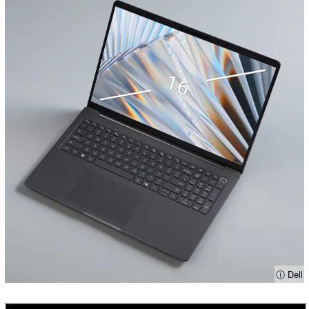
ⓘ Dell