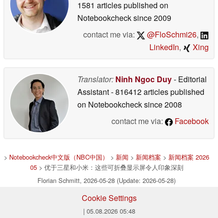
1581 articles published on
Notebookcheck
since 2009
contact me via:
@FloSchmi26
,
LinkedIn
,
Xing
Translator:
Ninh Ngoc Duy
- Editorial
Assistant
- 816412 articles published
on Notebookcheck
since 2008
contact me via:
Facebook
>
Notebookcheck中文版（NBC中国）
>
新闻
>
新闻档案
>
新闻档案 2026
05
> 优于三星和小米：这些可折叠显示屏令人印象深刻
Florian Schmitt, 2026-05-28 (Update: 2026-05-28)
Cookie Settings
| 05.08.2026 05:48