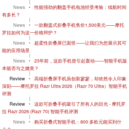
|
News
•
性能强劲的翻盖手机电池经受考验：续航时间
有多长？
|
News
•
一款翻盖式折叠手机售价1,500美元——摩托
罗拉如何为这一价格辩护？
|
News
•
超柔性折叠屏已面世——让我们为您展示其可
能的应用场景
|
News
•
23年前，这款手机曾引起轰动——智能手机版
本能否与之媲美？
|
Review
•
高端折叠屏手机虽创新寥寥，却依然令人印象
深刻——摩托罗拉 Razr Ultra 2026（Razr 70 Ultra）智能手机
评测
|
Review
•
这款可折叠手机吸引了所有人的目光 - 摩托罗
拉 Razr 2026 (Razr 70) 智能手机评测
|
News
•
购买折叠式智能手机：800 多欧元能买到什