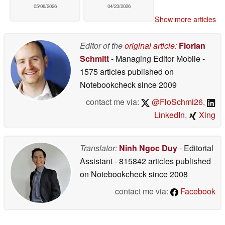
05/06/2026
04/23/2026
Show more articles
Editor of the
original article
:
Florian
Schmitt
- Managing Editor Mobile
-
1575 articles published on
Notebookcheck
since 2009
contact me via:
@FloSchmi26
,
LinkedIn
,
Xing
Translator:
Ninh Ngoc Duy
- Editorial
Assistant
- 815842 articles published
on Notebookcheck
since 2008
contact me via:
Facebook