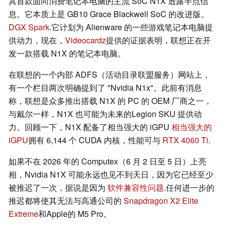
其首款面向消费笔记本电脑的主流 SoC N1X 透露半点信
息。它本质上是 GB10 Grace Blackwell SoC 的改进版。
DGX Spark
.它计划为 Alienware 的一些游戏笔记本电脑提
供动力，现在，
Videocardz
提供的证据表明，联想正在开
发一款搭载 N1X 的笔记本电脑。
在联想的一个内部 ADFS（活动目录联盟服务）网站上，
有一个栏目两次明确提到了 "Nvidia N1x"。此前有消息
称，联想是众多推出搭载 N1X 的 PC 的 OEM 厂商之一，
与戴尔一样，N1X 也可能为未来的Legion SKU 提供动
力。回顾一下，N1X 配备了相当强大的 iGPU
相当强大的
iGPU
拥有 6,144 个 CUDA 内核，性能可与
RTX 4060 Ti
.
如果不在 2026 年的 Computex（6 月 2 日至 5 日）上亮
相，Nvidia N1X 可能永远也见不到天日，因为它已经至少
被推迟了一次，据说是因为
软件兼容性问题
.任何进一步的
推迟都将使其无法与高通公司的
Snapdragon X2 Elite
Extreme
和Apple的 M5 Pro。