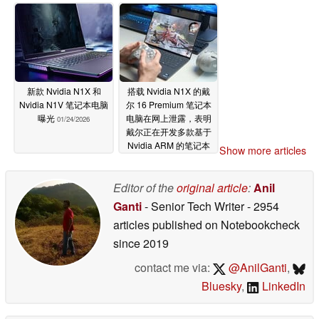
新款 Nvidia N1X 和
搭载 Nvidia N1X 的戴
Nvidia N1V 笔记本电脑
尔 16 Premium 笔记本
曝光
电脑在网上泄露，表明
01/24/2026
戴尔正在开发多款基于
Nvidia ARM 的笔记本
Show more articles
电脑
01/13/2026
Editor of the
original article
:
Anil
Ganti
- Senior Tech Writer
- 2954
articles published on Notebookcheck
since 2019
contact me via:
@AnilGanti
,
Bluesky
,
LinkedIn