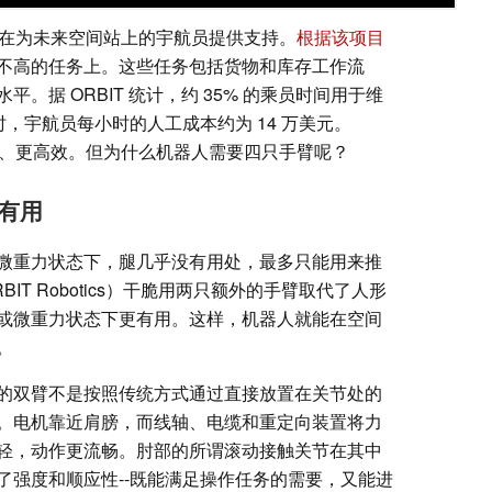
s机器人旨在为未来空间站上的宇航员提供支持。
根据该项目
不高的任务上。这些任务包括货物和库存工作流
。据 ORBIT 统计，约 35% 的乘员时间用于维
时，宇航员每小时的人工成本约为 14 万美元。
便宜、更高效。但为什么机器人需要四只手臂呢？
有用
微重力状态下，腿几乎没有用处，最多只能用来推
T Robotics）干脆用两只额外的手臂取代了人形
或微重力状态下更有用。这样，机器人就能在空间
。
它的双臂不是按照传统方式通过直接放置在关节处的
。电机靠近肩膀，而线轴、电缆和重定向装置将力
轻，动作更流畅。肘部的所谓滚动接触关节在其中
了强度和顺应性--既能满足操作任务的需要，又能进