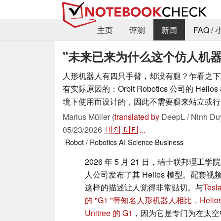
主页
评测
新闻
FAQ /
"未来已来为什么这个仿人机
人形机器人有四只手臂，却没有腿？乍看之下
有实际原因的：Orbit Robotics 公司的 He
境下使用而设计的，因此不需要腿来站立或行
Marius Müller (
translated by
DeepL / Ninh Du
05/23/2026
🇺🇸
🇩🇪
...
Robot / Robotics
AI
Science
Business
2026 年 5 月 21 日，瑞士联邦理工学
人公司发布了其 Helios 模型。配套
这样的描述让人觉得非常贴切。与
Tesl
的 "G1 "等知名人形机器人相比，Heli
Unitree 的 G1
，因为它是专门为在太空