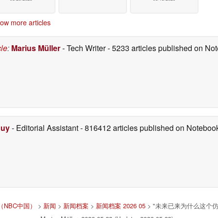
ow more articles
cle
:
Marius Müller
- Tech Writer
- 5233 articles published on N
Duy
- Editorial Assistant
- 816412 articles published on Notebo
文版（NBC中国）
>
新闻
>
新闻档案
>
新闻档案 2026 05
> "未来已来为什么这个