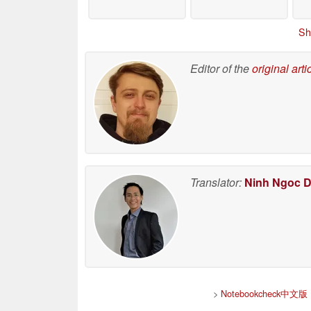
Sh
Editor of the
original arti
Translator:
Ninh Ngoc 
>
Notebookcheck中