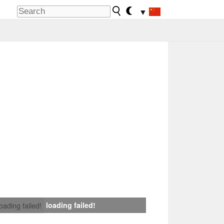
▼
loading failed!
loading failed!