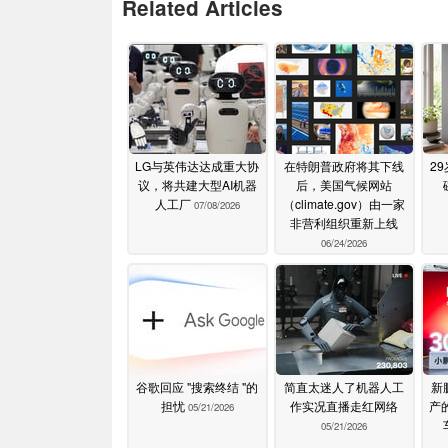
Related Articles
LG与英伟达达成重大协
在特朗普政府将其下线
2
议，将共建大型AI机器
后，美国气候网站
人工厂
（climate.gov）由一家
07/08/2026
非营利组织重新上线
06/24/2026
谷歌回应 "搜索终结 "的
简直太迷人了机器人工
新
担忧
作实况直播走红网络
产的
05/21/2026
05/21/2026