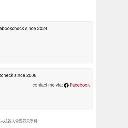
otebookcheck
since 2024
okcheck
since 2008
contact me via:
Facebook
仿人机器人需要四只手臂