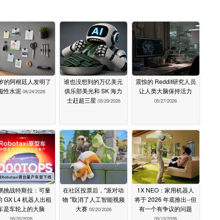
9岁的阿根廷人发明了
谁也没想到的万亿美元
震惊的 Reddit研究人员
磁性水泥
俱乐部美光和 SK 海力
让人类大脑保持活力
06/24/2026
士赶超三星
05/29/2026
05/27/2026
鹏挑战特斯拉：可量
在社区投票后，"派对动
1X NEO：家用机器人
 GX L4 机器人出租
物 "取消了人工智能视频
将于 2026 年底推出--但
车是车轮上的大脑
大赛
有一个有争议的问题
05/20/2026
05/20/2026
05/13/2026