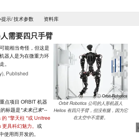
 小提示/ 技术参数
资料库
器人需要四只手臂
可能相当奇怪，但这是
lios 机器人是为在微重力环
走。
y),
Published
ⓘ Orbit Robotics
院重点项目 ORBIT 机器
Orbit Robotics 公司的人形机器人
视频的标题是
"未来已来
"--
Helios 有四只手臂，但没有腿，因为它
a 的 "擎天柱 "或 Unitree
在太空中不需要。
os 更具科幻魅力。
或
中使用而开发的。