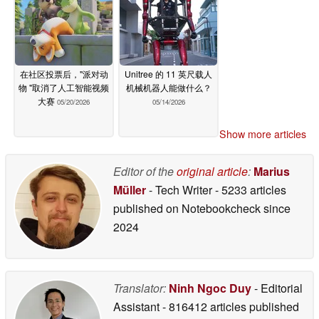
在社区投票后，"派对动
Unitree 的 11 英尺载人
物 "取消了人工智能视频
机械机器人能做什么？
大赛
05/20/2026
05/14/2026
Show more articles
Editor of the
original article
:
Marius
Müller
- Tech Writer
- 5233 articles
published on Notebookcheck
since
2024
Translator:
Ninh Ngoc Duy
- Editorial
Assistant
- 816412 articles published