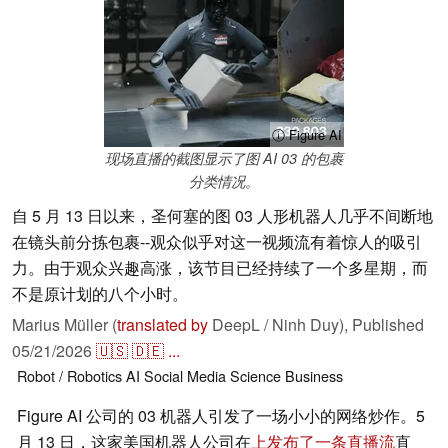
ⓘ Figure AI
现场直播的截图显示了图 AI 03 的包裹
分类情况。
自 5 月 13 日以来，圣何塞的图 03 人形机器人几乎不间断地
在镜头前分拣包裹--观众似乎对这一视频流有着惊人的吸引
力。由于观众兴趣高涨，该节目已经持续了一个多星期，而
不是原计划的八个小时。
Marius Müller (
translated by
DeepL / Ninh Duy),
Published
05/21/2026
🇺🇸
🇩🇪
...
Robot / Robotics
AI
Social Media
Science
Business
Figure AI 公司的 03 机器人引发了一场小小的网络炒作。5
月 13 日，这家美国机器人公司在
上发布了一条直播流
直