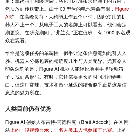
单：拿起箱子和装运袋，将它们对准条形码朝下的方向，
然后放到传送带上。由于 03 型号的电池寿命有限，
Figure
AI
称，在高峰负荷下大约能工作五个小时，因此使用的机
器人不止一个。从电子工人的名牌上可以看出，他们会定
期更换。在研究期间，"弗兰克 "正在值班，有 1000 多名观
众在观看。
恰恰是这项任务的单调性，似乎让这条信息流如此引人入
胜。机器人分拣包裹的精确度几乎与人类无异。尤其令人
印象深刻的是，Figure AI 机器人能轻松地用手指转动箱
子，找到条形码。有时，它还需要更长的时间才能弄明
白，但这种常规、技术和微小延迟的结合似乎正是这条信
息流的魅力所在。
人类目前仍有优势
Figure AI 创始人布雷特-阿德科克（Brett Adcock）在 X 网
站
上的一段视频显示，一名人类工人也参加了比赛。
上的