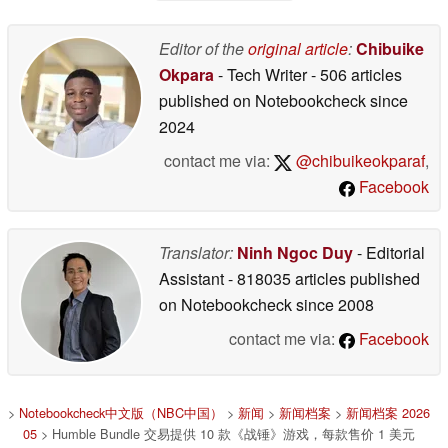
Editor of the
original article
:
Chibuike
Okpara
- Tech Writer
- 506 articles
published on Notebookcheck
since
2024
contact me via:
@chibuikeokparaf
,
Facebook
Translator:
Ninh Ngoc Duy
- Editorial
Assistant
- 818035 articles published
on Notebookcheck
since 2008
contact me via:
Facebook
>
Notebookcheck中文版（NBC中国）
>
新闻
>
新闻档案
>
新闻档案 2026
05
> Humble Bundle 交易提供 10 款《战锤》游戏，每款售价 1 美元