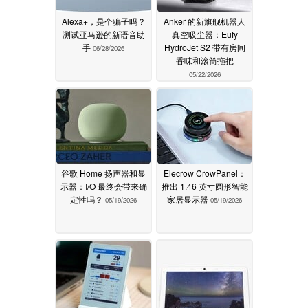
Alexa+，是个骗子吗？
Anker 的新旗舰机器人
测试亚马逊的新语音助
真空吸尘器：Eufy
手
HydroJet S2 带有房间
06/28/2026
香味和滚筒拖把
05/22/2026
谷歌 Home 扬声器和显
Elecrow CrowPanel：
示器：I/O 最终会带来确
推出 1.46 英寸圆形智能
定性吗？
家居显示器
05/19/2026
05/19/2026