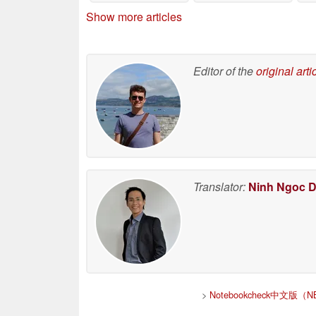
Show more articles
Editor of the
original arti
Translator:
Ninh Ngoc 
>
Notebookcheck中文版（