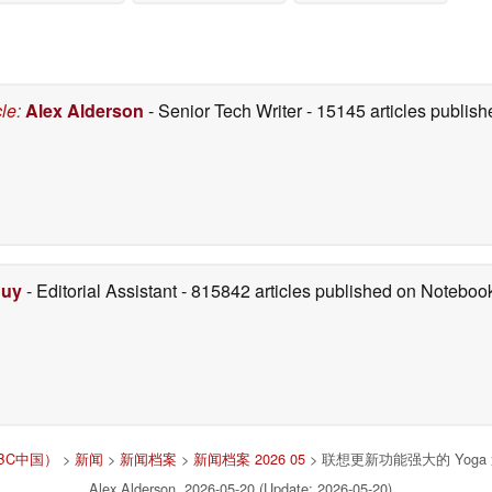
cle
:
Alex Alderson
- Senior Tech Writer
- 15145 articles publi
Duy
- Editorial Assistant
- 815842 articles published on Notebo
NBC中国）
>
新闻
>
新闻档案
>
新闻档案 2026 05
> 联想更新功能强大的 Yoga
Alex Alderson, 2026-05-20 (Update: 2026-05-20)