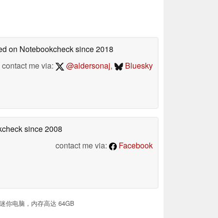
shed on Notebookcheck
since 2018
contact me via:
@aldersonaj
,
Bluesky
okcheck
since 2008
contact me via:
Facebook
 迷你电脑，内存高达 64GB