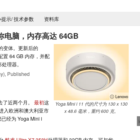
 小提示/ 技术参数
资料库
你电脑，内存高达 64GB
的变体。更新后的
可配置 64 GB 内存，并配
 图形处理器。
y),
Published
ⓘ Lenovo
已经过去了近两个月。
最初
这
Yoga Mini i 11 代的尺寸为 130 x 130
进入欧洲和澳大利亚市
x 48.6 毫米，重约 600 克。
 Yoga Mini i
台
酷睿 Ultra X7 358H
处理器和 32GB 内存，可与华