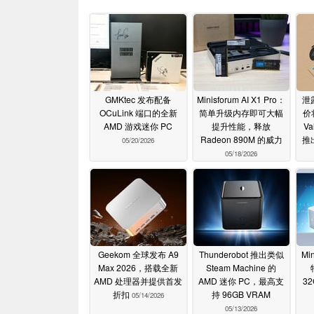
GMKtec 发布配备
Minisforum AI X1 Pro：
泄
OCuLink 端口的全新
简单升级内存即可大幅
价
AMD 游戏迷你 PC
提升性能，释放
V
Radeon 890M 的威力
推
05/20/2026
05/18/2026
Geekom 全球发布 A9
Thunderobot 推出类似
Mi
Max 2026，搭载全新
Steam Machine 的
AMD 处理器并提供首发
AMD 迷你 PC，最高支
3
折扣
持 96GB VRAM
05/14/2026
05/13/2026