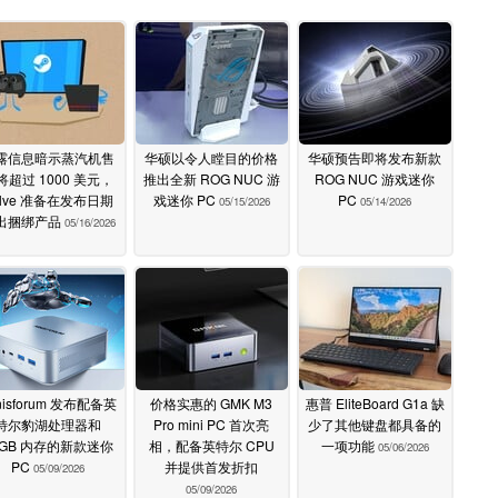
露信息暗示蒸汽机售
华硕以令人瞠目的价格
华硕预告即将发布新款
将超过 1000 美元，
推出全新 ROG NUC 游
ROG NUC 游戏迷你
alve 准备在发布日期
戏迷你 PC
PC
05/15/2026
05/14/2026
出捆绑产品
05/16/2026
nisforum 发布配备英
价格实惠的 GMK M3
惠普 EliteBoard G1a 缺
特尔豹湖处理器和
Pro mini PC 首次亮
少了其他键盘都具备的
2GB 内存的新款迷你
相，配备英特尔 CPU
一项功能
05/06/2026
PC
并提供首发折扣
05/09/2026
05/09/2026