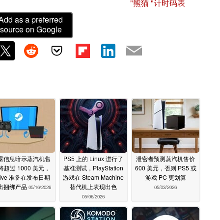
"熊猫 "计时码表
Add as a preferred
source on Google
露信息暗示蒸汽机售
PS5 上的 Linux 进行了
泄密者预测蒸汽机售价
将超过 1000 美元，
基准测试，PlayStation
600 美元，否则 PS5 或
alve 准备在发布日期
游戏在 Steam Machine
游戏 PC 更划算
出捆绑产品
替代机上表现出色
05/16/2026
05/03/2026
05/06/2026