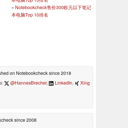
»
Notebookcheck售价300欧元以下笔记
本电脑Top 10排名
lished on Notebookcheck
since 2018
a:
@HannesBrecher
,
LinkedIn
,
Xing
okcheck
since 2008