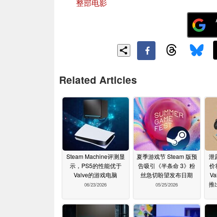
整部电影
Related Articles
Steam Machine评测显
夏季游戏节 Steam 版预
泄
示，PS5的性能优于
告吸引《半条命 3》粉
价
Valve的游戏电脑
丝急切盼望发布日期
V
推
06/23/2026
05/25/2026