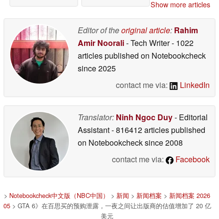
Show more articles
Editor of the
original article
:
Rahim
Amir Noorali
- Tech Writer
- 1022
articles published on Notebookcheck
since 2025
contact me via:
LinkedIn
Translator:
Ninh Ngoc Duy
- Editorial
Assistant
- 816412 articles published
on Notebookcheck
since 2008
contact me via:
Facebook
>
Notebookcheck中文版（NBC中国）
>
新闻
>
新闻档案
>
新闻档案 2026
05
> GTA 6》在百思买的预购泄露，一夜之间让出版商的估值增加了 20 亿
美元