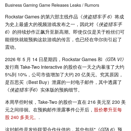
Business
Gaming
Game Releases
Leaks / Rumors
Rockstar Games 的第六部主线作品《
侠盗猎车手 6
》将成
为史上最盛大的视频游戏发布之一，因此对《
侠盗猎车手
6
》的持续炒作正飙升至新高潮。即使仅仅是关于粉丝们可
能很快就能预购这款游戏的传言，也已经在华尔街引起了
震动。
2026 年 5 月 14 日星期四，Rockstar Games 和
《GTA VI》
发行商 Take-Two Interactive 的股价在一天之内暴涨了大约
5%到 10%，公司市值增加了大约 20 亿美元。究其原因，
是百思买（Best Buy）泄露的一封电子邮件，其中透露了
《
侠盗猎车手6
》实体版的预购细节。
本周早些时候，Take-Two 的股价一直在 216 美元至 230 美
元之间徘徊。在预购邮件泄露事件公开后，
股价攀升至每
股 240 多美元。
.
这封邮件是发给联盟合作伙伴的，其中包括"《
GTA 6
》预