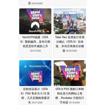
室
06/03/2026
NordVPN揭露《GTA
Take-Two 首席执行官再
6》预购骗局，发布日期
次确认《GTA 6》实体
前恶意软件威胁上升
版，并传言将推出珍藏
版
05/27/2026
05/23/2026
谷歌错误显示《GTA
GTA 6 PS5 预购订单刚
6》PS5 售价为 0.16 英
刚在意大利网站上售
镑，几天后预购泄露消
罄，Rockstar 方面却只
失
字未提
05/21/2026
05/18/2026