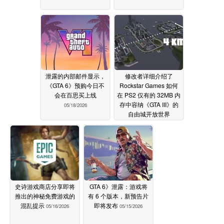
泄露的内部邮件显示，
修改者详细介绍了
《GTA 6》预购今日不
Rockstar Games 如何
会在百思买上线
在 PS2 仅有的 32MB 内
存中容纳《GTA III》的
05/18/2026
自由城开放世界
05/17/2026
史诗游戏商店分享即将
GTA 6》泄露：游戏将
推出的神秘免费游戏的
有 6 个版本，新预告片
混乱提示
即将发布
05/16/2026
05/15/2026