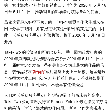
购（实体游戏）"的简短促销窗口，时间为 2026 年 5 月 18
日至 5 月 21 日，推动销售的影响者可获得 5% 的佣金。
虽然这看起来好得不像真的，但多个联盟合作伙伴后来在
网上分享了截图，并有报道证实这封邮件确实是真的。因
此，《
侠盗猎车手 6
》的预售预计将于 2026 年 5 月 18 日
开始。
Take-Two 的投资者们可能会庆祝一番，因为该发行商的
2026 年第四季度财报电话会议将于 2026 年 5 月 21 日举
行，届时肯定会发布一些有关其迄今为止最大的作品的信
息，该作品将在
前作的
成功基础上更上一层楼。这些进展
也在很大程度上向
《GTA》
的粉丝们保证，游戏将如期于
2026 年 11 月 19 日推出，不会再有任何延迟。
人们对《
侠盗猎车手 6
》的期待达到了前所未有的高度。
Take-Two 公司首席执行官 Strauss Zelnick 最近接受了彭博
社的采访，讨论了游戏的炒作问题。他说："作为旁观者，