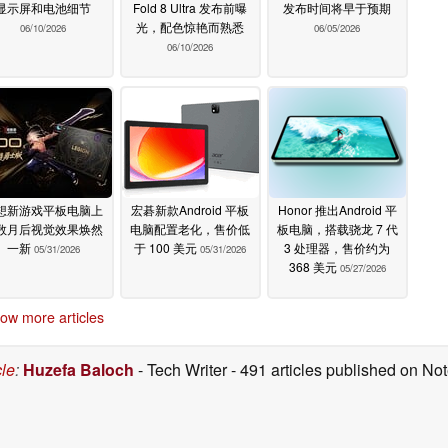
显示屏和电池细节
Fold 8 Ultra 发布前曝
发布时间将早于预期
光，配色惊艳而熟悉
06/10/2026
06/05/2026
06/10/2026
想新游戏平板电脑上
宏碁新款Android 平板
Honor 推出Android 平
数月后视觉效果焕然
电脑配置老化，售价低
板电脑，搭载骁龙 7 代
一新
于 100 美元
3 处理器，售价约为
05/31/2026
05/31/2026
368 美元
05/27/2026
ow more articles
cle
:
Huzefa Baloch
- Tech Writer
- 491 articles published on N