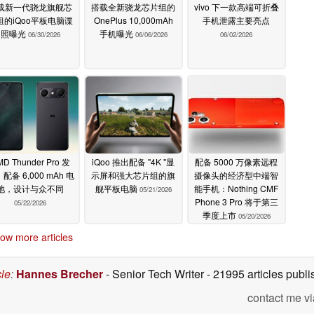
载新一代骁龙旗舰芯
搭载全新骁龙芯片组的
vivo 下一款高端可折叠
组的iQoo平板电脑谍
OnePlus 10,000mAh
手机泄露主要亮点
照曝光
手机曝光
06/30/2026
06/06/2026
06/02/2026
D Thunder Pro 发
iQoo 推出配备 "4K "显
配备 5000 万像素远程
配备 6,000 mAh 电
示屏和强大芯片组的旗
摄像头的经济型中端智
池，设计与众不同
舰平板电脑
能手机：Nothing CMF
05/21/2026
Phone 3 Pro 将于第三
05/22/2026
季度上市
05/20/2026
ow more articles
cle
:
Hannes Brecher
- Senior Tech Writer
- 21995 articles pub
contact me vi