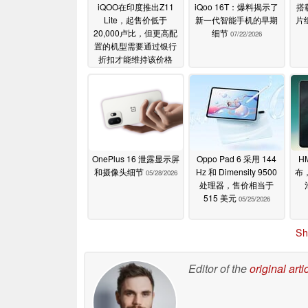
iQOO在印度推出Z11
iQoo 16T：爆料揭示了
搭
Lite，起售价低于
新一代智能手机的早期
片
20,000卢比，但更高配
细节
07/22/2026
置的机型需要通过银行
折扣才能维持该价格
07/24/2026
OnePlus 16 泄露显示屏
Oppo Pad 6 采用 144
HM
和摄像头细节
Hz 和 Dimensity 9500
布，
05/28/2026
处理器，售价相当于
515 美元
05/25/2026
Sh
Editor of the
original arti