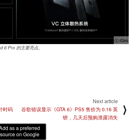
ⓘ iQoo
Pad 6 Pro 的主要亮点。
Next article
⟩
计时码
谷歌错误显示《GTA 6》PS5 售价为 0.16 英
镑，几天后预购泄露消失
Add as a preferred
source on Google