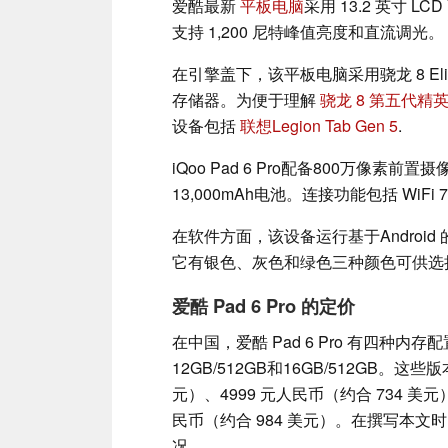
爱酷最新
平板电脑
采用 13.2 英寸 L
支持 1,200 尼特峰值亮度和直流调光。
在引擎盖下，该平板电脑采用骁龙 8 Elite 
存储器。为便于理解
骁龙 8 第五代精
设备包括
联想Legion Tab Gen 5
.
iQoo Pad 6 Pro配备800万像素
13,000mAh电池。连接功能包括 WiFi 7
在软件方面，该设备运行基于Android 的 O
它有银色、灰色和绿色三种颜色可供选择。
爱酷 Pad 6 Pro 的定价
在中国，爱酷 Pad 6 Pro 有四种内存配
12GB/512GB和16GB/512GB。这
元）、4999 元人民币（约合 734 美元）
民币（约合 984 美元）。在撰写本
况。