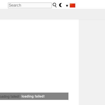
▼
loading failed!
loading failed!