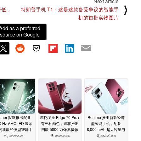
Next article
⟩
降低，
特朗普手机 T1：这是这款备受争议的智能手
机的首批实物图片
Add as a preferred
source on Google
onor 默默推出配备
摩托罗拉 Edge 70 Pro+
Realme 推出新款经济
0 Hz AMOLED 显示
有三种颜色，即将推出
型智能手机，配备
的新款经济型智能手
四款 5000 万像素摄像
8,000 mAh 超大容量电
机
头
池
05/26/2026
05/25/2026
05/22/2026