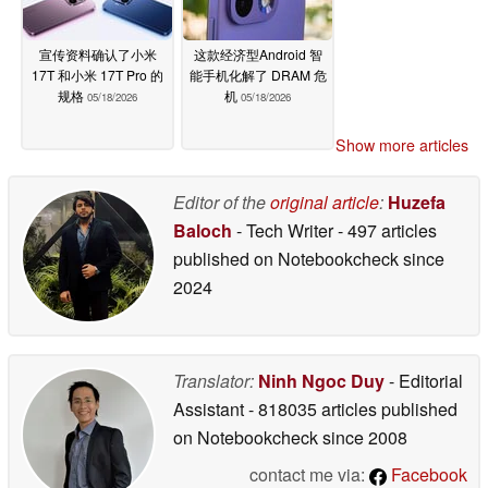
宣传资料确认了小米
这款经济型Android 智
17T 和小米 17T Pro 的
能手机化解了 DRAM 危
规格
机
05/18/2026
05/18/2026
Show more articles
Editor of the
original article
:
Huzefa
Baloch
- Tech Writer
- 497 articles
published on Notebookcheck
since
2024
Translator:
Ninh Ngoc Duy
- Editorial
Assistant
- 818035 articles published
on Notebookcheck
since 2008
contact me via:
Facebook