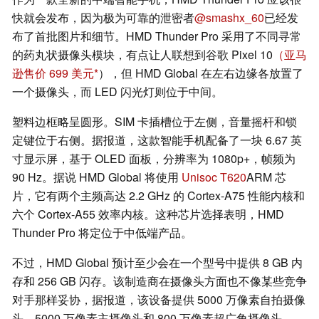
快就会发布，因为极为可靠的泄密者
@smashx_60
已经发
布了首批图片和细节。HMD Thunder Pro 采用了不同寻常
的药丸状摄像头模块，有点让人联想到谷歌 Pixel 10
（亚马
逊售价 699 美元
），但 HMD Global 在左右边缘各放置了
一个摄像头，而 LED 闪光灯则位于中间。
塑料边框略呈圆形。SIM 卡插槽位于左侧，音量摇杆和锁
定键位于右侧。据报道，这款智能手机配备了一块 6.67 英
寸显示屏，基于 OLED 面板，分辨率为 1080p+，帧频为
90 Hz。据说 HMD Global 将使用
Unisoc T620
ARM 芯
片，它有两个主频高达 2.2 GHz 的 Cortex-A75 性能内核和
六个 Cortex-A55 效率内核。这种芯片选择表明，HMD
Thunder Pro 将定位于中低端产品。
不过，HMD Global 预计至少会在一个型号中提供 8 GB 内
存和 256 GB 闪存。该制造商在摄像头方面也不像某些竞争
对手那样妥协，据报道，该设备提供 5000 万像素自拍摄像
头、5000 万像素主摄像头和 800 万像素超广角摄像头。