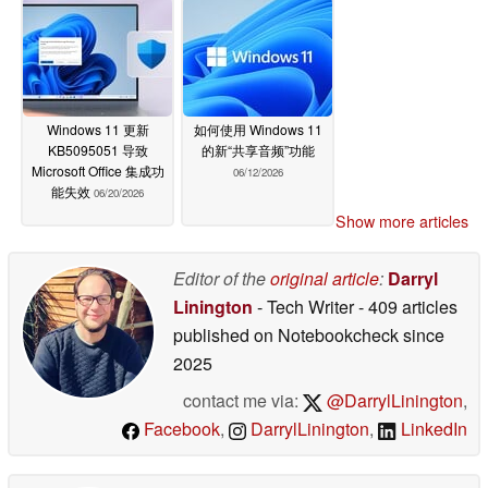
Windows 11 更新
如何使用 Windows 11
KB5095051 导致
的新“共享音频”功能
Microsoft Office 集成功
06/12/2026
能失效
06/20/2026
Show more articles
Editor of the
original article
:
Darryl
Linington
- Tech Writer
- 409 articles
published on Notebookcheck
since
2025
contact me via:
@DarrylLinington
,
Facebook
,
DarrylLinington
,
LinkedIn