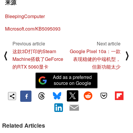
来源
BleepingComputer
Microsoft.com/KB5095093
Previous article
Next article
这款3D打印的Steam
Google Pixel 10a：一款
⟨
⟩
Machine搭载了GeForce
表现稳健的中端机型，
的RTX 5060显卡
但新功能太少
Add as a preferred
source on Google
Related Articles