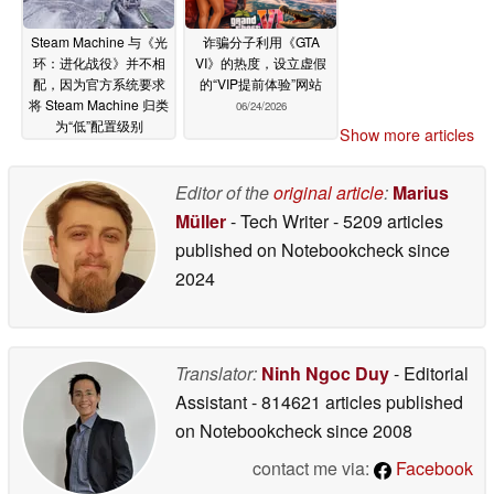
Steam Machine 与《光
诈骗分子利用《GTA
环：进化战役》并不相
VI》的热度，设立虚假
配，因为官方系统要求
的“VIP提前体验”网站
将 Steam Machine 归类
06/24/2026
为“低”配置级别
Show more articles
06/24/2026
Editor of the
original article
:
Marius
Müller
- Tech Writer
- 5209 articles
published on Notebookcheck
since
2024
Translator:
Ninh Ngoc Duy
- Editorial
Assistant
- 814621 articles published
on Notebookcheck
since 2008
contact me via:
Facebook