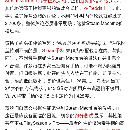
Steam Machine 终于正式亮相
，正如
近期价格对比
所示，
其价格远高于性能更强的游戏台式机。
在Reddit上
上，此
事引发了异常热烈的讨论，不到20小时内评论数就超过了
2,700条。整体舆论态度非常明确：这款Steam Machine价
格过高。
该帖子的头条评论写道：
“而且这还不包括手柄[...]。”
许多粉
丝特别不满的是，
Steam手柄
未作为标配包含在内。与此
同时，不附带手柄销售Steam Machine的做法也并非完全
不合理。许多潜在买家已经拥有手柄，可能不愿为此额外
付费。但归根结底，批评的焦点依然在于价格。即便是包
含手柄的低配版本，售价也高达1,128美元。 考虑到当前
3A大作的存储需求，512 GB对许多用户来说恐怕不够用。
Valve将带手柄的2 TB版本定价为1,428美元。
粉丝们自然会根据性能来评判Steam Machine的价格，而
这正是该设备面临的困境。初步的
跑分测试
显示，其性能
甚至不如PlayStation 5 Pro——后者的售价仅为带手柄的高