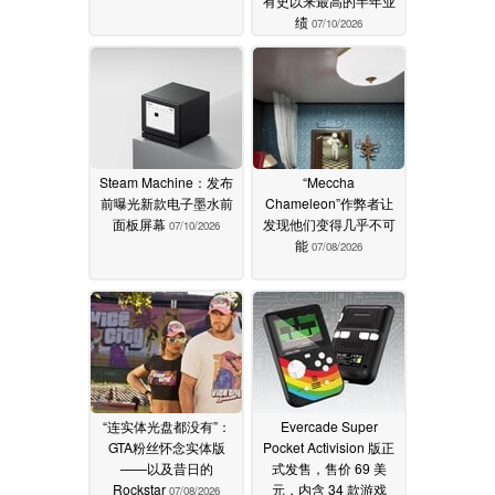
有史以来最高的半年业
绩
07/10/2026
Steam Machine：发布
“Meccha
前曝光新款电子墨水前
Chameleon”作弊者让
面板屏幕
发现他们变得几乎不可
07/10/2026
能
07/08/2026
“连实体光盘都没有”：
Evercade Super
GTA粉丝怀念实体版
Pocket Activision 版正
——以及昔日的
式发售，售价 69 美
Rockstar
元，内含 34 款游戏
07/08/2026