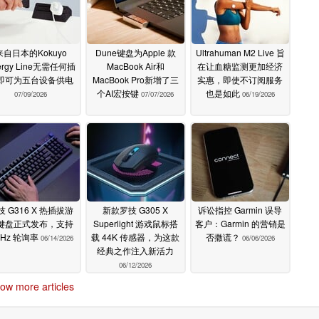
来自日本的Kokuyo
Dune键盘为Apple 款
Ultrahuman M2 Live 旨
ergy Line无需任何插
MacBook Air和
在让血糖监测更加经济
即可为五台设备供电
MacBook Pro新增了三
实惠，即使不订阅服务
个AI宏按键
也是如此
07/09/2026
07/07/2026
06/19/2026
技 G316 X 热插拔游
新款罗技 G305 X
诉讼指控 Garmin 误导
键盘正式发布，支持
Superlight 游戏鼠标搭
客户：Garmin 的营销是
kHz 轮询率
载 44K 传感器，为这款
否撒谎？
06/14/2026
06/06/2026
经典之作注入新活力
06/12/2026
ow more articles