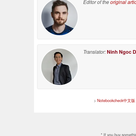
Editor of the
original arti
Translator:
Ninh Ngoc 
>
Notebookcheck中
* If you buy somethi