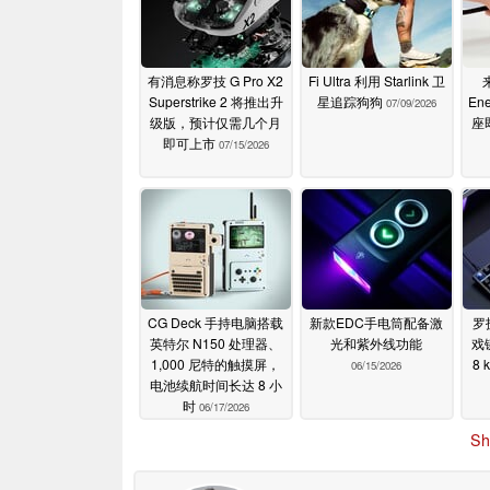
有消息称罗技 G Pro X2
Fi Ultra 利用 Starlink 卫
Superstrike 2 将推出升
星追踪狗狗
En
07/09/2026
级版，预计仅需几个月
座
即可上市
07/15/2026
CG Deck 手持电脑搭载
新款EDC手电筒配备激
罗
英特尔 N150 处理器、
光和紫外线功能
戏
1,000 尼特的触摸屏，
8 
06/15/2026
电池续航时间长达 8 小
时
06/17/2026
Sh