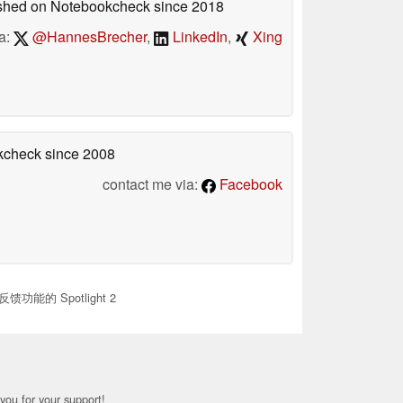
lished on Notebookcheck
since 2018
a:
@HannesBrecher
,
LinkedIn
,
Xing
okcheck
since 2008
contact me via:
Facebook
能的 Spotlight 2
you for your support!