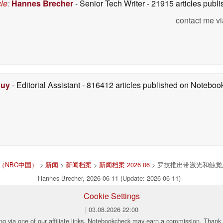
cle
:
Hannes Brecher
- Senior Tech Writer
- 21915 articles pub
contact me vi
Duy
- Editorial Assistant
- 816412 articles published on Notebo
文版（NBC中国）
>
新闻
>
新闻档案
>
新闻档案 2026 06
> 罗技推出带激光和触觉反馈功
Hannes Brecher, 2026-06-11 (Update: 2026-06-11)
Cookie Settings
| 03.08.2026 22:00
ng via one of our affiliate links, Notebookcheck may earn a commission. Thank 