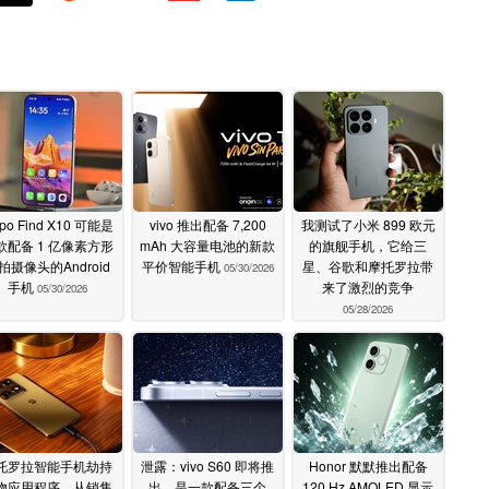
po Find X10 可能是
vivo 推出配备 7,200
我测试了小米 899 欧元
款配备 1 亿像素方形
mAh 大容量电池的新款
的旗舰手机，它给三
拍摄像头的Android
平价智能手机
星、谷歌和摩托罗拉带
05/30/2026
手机
来了激烈的竞争
05/30/2026
05/28/2026
托罗拉智能手机劫持
泄露：vivo S60 即将推
Honor 默默推出配备
物应用程序，从销售
出，是一款配备三个
120 Hz AMOLED 显示