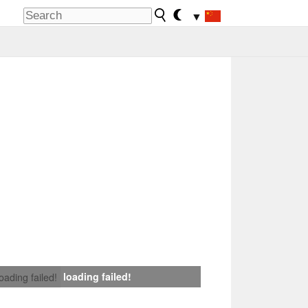
▼
loading failed!
loading failed!