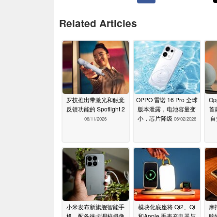
Related Articles
罗技推出带激光和触觉
OPPO 雷诺 16 Pro 全球
Op
反馈功能的 Spotlight 2
版本泄露，电池容量变
首
小，芯片降级
自
06/11/2026
06/02/2026
小米发布新旗舰智能手
模块化底座将 Qi2、Qi
摩
机，配备徕卡调校摄像
和Apple 手表充电器与
购