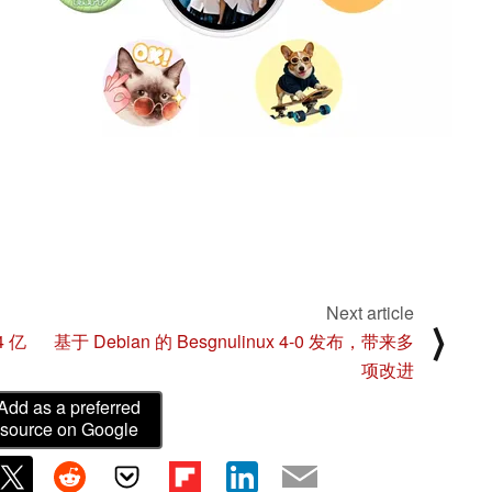
Next article
⟩
4 亿
基于 Debian 的 Besgnulinux 4-0 发布，带来多
项改进
Add as a preferred
source on Google