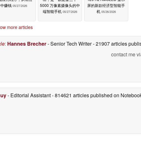
中赚钱
5000 万像素摄像头的中
屏的新款经济型智能手
05/27/2026
端智能手机
机
05/27/2026
05/26/2026
ow more articles
cle
:
Hannes Brecher
- Senior Tech Writer
- 21907 articles pub
contact me vi
Duy
- Editorial Assistant
- 814621 articles published on Notebo