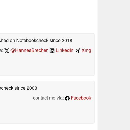
lished on Notebookcheck
since 2018
a:
@HannesBrecher
,
LinkedIn
,
Xing
okcheck
since 2008
contact me via:
Facebook