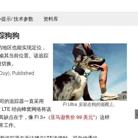
 小提示/ 技术参数
资料库
星追踪狗狗
偏远的地区也能实现定位，
来传输其当前位置。该追踪
缝切换。
Duy),
Published
ⓘ Fi
公司的追踪器一直采用
Fi Ultra 安装在狗的项圈上。
 LTE 经由蜂窝网络将该
点在于，像 Fi 3+（
亚马逊售价 99 美元
）这样
常工作。
款最新追踪器在无法建立LTE连接时，可自动通过