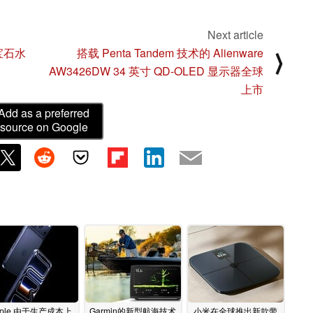
Next article
蓝宝石水
搭载 Penta Tandem 技术的 Alienware
⟩
AW3426DW 34 英寸 QD-OLED 显示器全球
上市
Add as a preferred
source on Google
pple 由于生产成本上
Garmin的新型航海技术
小米在全球推出新款带