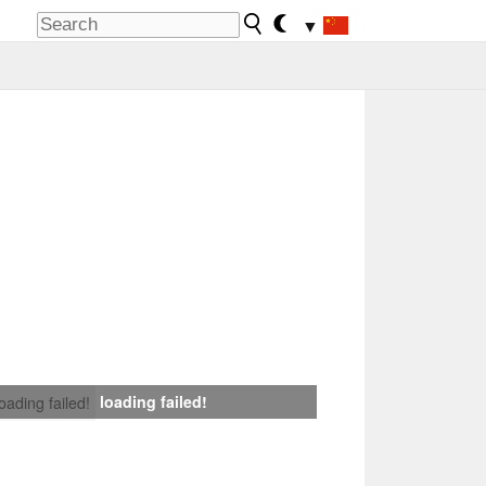
▼
loading failed!
loading failed!