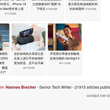
00美元，iPhone 18
让您能够实时“观察”水
显示屏且电池续航时间
ro Max售价将上涨
下情况
长的体脂秤
07/08/2026
07/02/2026
07/10/2026
修模拟
这款游戏枕头承诺让您
罗技推出带激光和触觉
2000
在床上进行手持游戏时
反馈功能的 Spotlight 2
修理
更加舒适，且不会手麻
06/11/2026
S、翻盖
06/12/2026
子产
26
cle
:
Hannes Brecher
- Senior Tech Writer
- 21915 articles pub
contact me vi