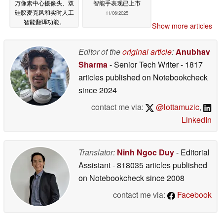
万像素中心摄像头、双
智能手表现已上市
硅胶麦克风和实时人工
11/06/2025
智能翻译功能。
Show more articles
11/12/2025
Editor of the
original article
:
Anubhav
Sharma
- Senior Tech Writer
- 1817
articles published on Notebookcheck
since 2024
contact me via:
@lottamuzic
,
LinkedIn
Translator:
Ninh Ngoc Duy
- Editorial
Assistant
- 818035 articles published
on Notebookcheck
since 2008
contact me via:
Facebook