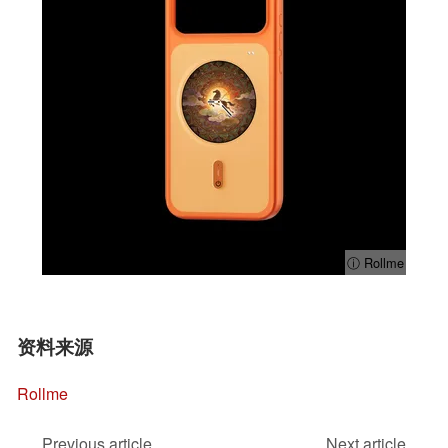
ⓘ Rollme
资料来源
Rollme
Previous article
Next article