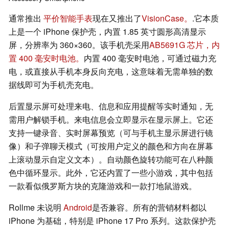
通常推出
平价智能手表
现在又推出了
VisionCase。
.它本质
上是一个 iPhone 保护壳，内置 1.85 英寸圆形高清显示
屏，分辨率为 360×360。该手机壳采用
AB5691G 芯片，内
置 400 毫安时电池。
内置 400 毫安时电池，可通过磁力充
电，或直接从手机本身反向充电，这意味着无需单独的数
据线即可为手机壳充电。
后置显示屏可处理来电、信息和应用提醒等实时通知，无
需用户解锁手机。来电信息会立即显示在显示屏上。它还
支持一键录音、实时屏幕预览（可与手机主显示屏进行镜
像）和子弹聊天模式（可按用户定义的颜色和方向在屏幕
上滚动显示自定义文本）。自动颜色旋转功能可在八种颜
色中循环显示。此外，它还内置了一些小游戏，其中包括
一款看似俄罗斯方块的克隆游戏和一款打地鼠游戏。
Rollme 未说明
Android
是否兼容。所有的营销材料都以
iPhone 为基础，特别是 iPhone 17 Pro 系列。这款保护壳