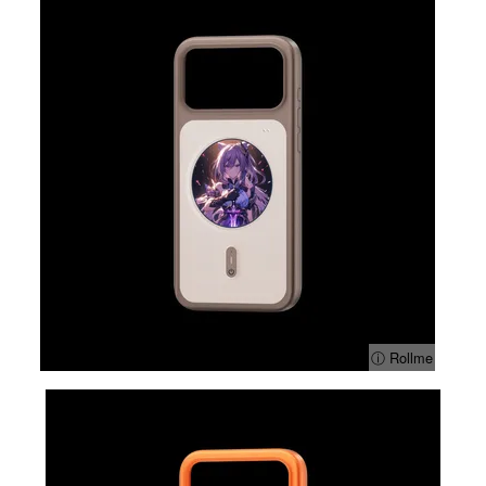
ⓘ Rollme