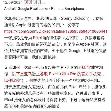
12/09/2024
🇺🇸
🇩🇪
...
Android
Google Pixel
Leaks / Rumors
Smartphone
这真是出人意料。桑尼-迪克森（Sonny Dickson），这位
通常以Apple 泄密而闻名的 X 用户，分享了
https://x.com/SonnyDickson/status/1865958594010665441
一张据称是专为
Pixel 9
的继任者（见下图）。真假谁也说
不准。虽然我们目前还无法证实，但至少在Apple 社区，这
位泄密者拥有良好的声誉。至于他在 Google 上泄露的信息
是否同样可靠，我们拭目以待。
无论如何，这款手机壳看起来与 Pixel 9 的
手机壳
非常相
似
（以下是亚马逊上谷歌 Pixel 9 和 9 Pro 的官方手机壳，
以作比较
）。保护壳的上半部分有一个很大的水平切口，
用于放置摄像头遮光板，而在前几代 Pixel 产品中，摄像头
遮光板的外观总是会有一些细微的变化。这种设计表明，
Pixel 摄像头的总体设计将保持不变。不过，这自然没有透
露任何有关潜在功能变化的细节。