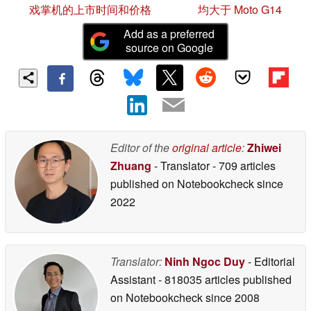
戏掌机的上市时间和价格
均大于 Moto G14
Add as a preferred
source on Google
Editor of the
original article
:
Zhiwei
Zhuang
- Translator
- 709 articles
published on Notebookcheck
since
2022
Translator:
Ninh Ngoc Duy
- Editorial
Assistant
- 818035 articles published
on Notebookcheck
since 2008