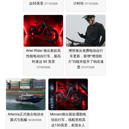
达55英里
计时尚
07/15/2026
07/15/2026
Ariel Rider 推出新款高
博世推出免费电动自行
性能电动自行车，最高
车更新，新增“增强助
时速达 65 英里
力”功能并提升了响应速
度
07/09/2026
07/07/2026
Artemis正式推出电动水
Monarc推出新款通勤电
翼式引航艇
动自行车，续航里程高
06/29/2026
达130英里，表现令人