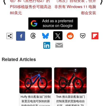
⟨
⟩
动》和《黑色行动2》的
（再次）自动安装，但并
PS5移植版售价可能高达
非所有 Windows 11 电脑
80美元
都会安装
Add as a preferred
source on Google
Related Articles
Huffy 推出配备油门控制
Trek 推出新款配备油门
装置且电池可拆卸的新
控制装置的宽胎电动自
款电动自行车
行车，续航里程达 70
07/30/2026