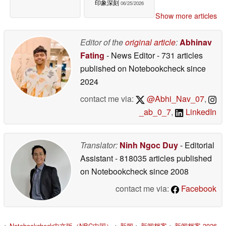
印象深刻
06/25/2026
Show more articles
Editor of the
original article
:
Abhinav
Fating
- News Editor
- 731 articles
published on Notebookcheck
since
2024
contact me via:
@Abhi_Nav_07
,
_ab_0_7
,
LinkedIn
Translator:
Ninh Ngoc Duy
- Editorial
Assistant
- 818035 articles published
on Notebookcheck
since 2008
contact me via:
Facebook
>
Notebookcheck中文版（NBC中国）
>
新闻
>
新闻档案
>
新闻档案 2026