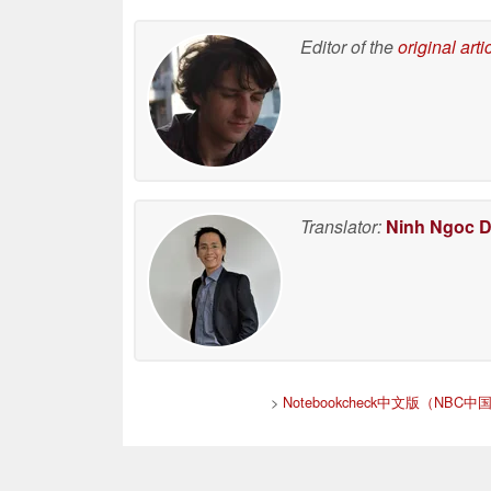
Editor of the
original arti
Translator:
Ninh Ngoc 
>
Notebookcheck中文版（NBC中