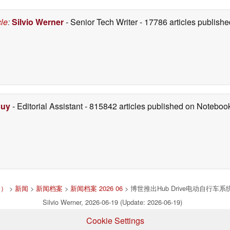
cle
:
Silvio Werner
- Senior Tech Writer
- 17786 articles publis
Duy
- Editorial Assistant
- 815842 articles published on Notebo
国）
>
新闻
>
新闻档案
>
新闻档案 2026 06
> 博世推出Hub Drive电动自行车
Silvio Werner, 2026-06-19 (Update: 2026-06-19)
Cookie Settings