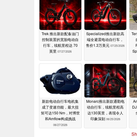
Trek 推出新款配备油门
Specialized推出新款高
T
控制装置的宽胎电动自
端全避震电动自行车，
行车，续航里程达 70
售价1.3万美元
07/25/2026
英里
S
07/27/2026
新款电动自行车电机集
Monarc推出新款通勤电
A
成了变速功能，最大扭
动自行车，续航里程高
DJ
矩可达150 Nm，对博世
达130英里，表现令人
和Amflow构成挑战
印象深刻
06/25/2026
06/27/2026
Sh