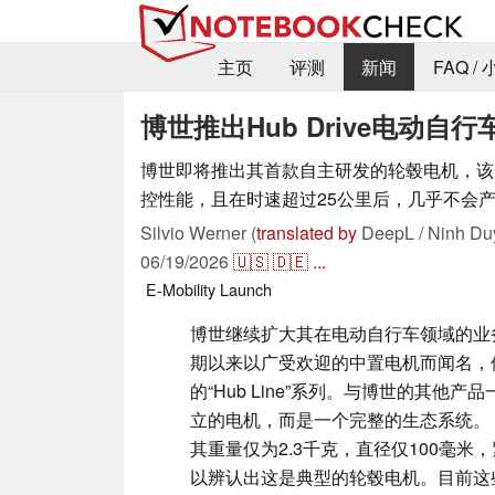
主页
评测
新闻
FAQ /
博世推出Hub Drive电动自
博世即将推出其首款自主研发的轮毂电机，该
控性能，且在时速超过25公里后，几乎不会
Silvio Werner (
translated by
DeepL / Ninh Du
06/19/2026
🇺🇸
🇩🇪
...
E-Mobility
Launch
博世继续扩大其在电动自行车领域的业
期以来以广受欢迎的中置电机而闻名，
的“Hub Line”系列。与博世的其他
立的电机，而是一个完整的生态系统。 
其重量仅为2.3千克，直径仅100毫
以辨认出这是典型的轮毂电机。目前这