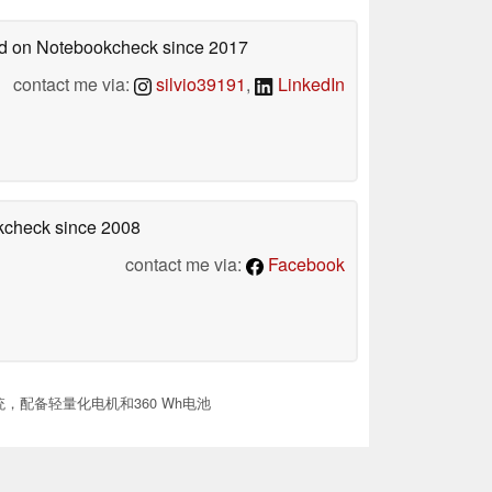
hed on Notebookcheck
since 2017
contact me via:
silvio39191
,
LinkedIn
okcheck
since 2008
contact me via:
Facebook
系统，配备轻量化电机和360 Wh电池