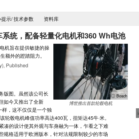
 小提示/ 技术参数
资料库
行车系统，配备轻量化电机和360 Wh电池
电机旨在提供敏捷的操
产生额外的蹬踏阻力。
y),
Published
务版图。虽然该公司长
ⓘ Bosch
但如今又推出了全新
博世推出首款轮毂电机
产品一样，这不仅仅是一个独
该轮毂电机峰值功率高达400瓦，扭矩达45牛·米。
米，紧凑的设计使其外观与车身融为一体，乍看之下难
些规格适用于欧洲版本，针对法规限制较少的市场