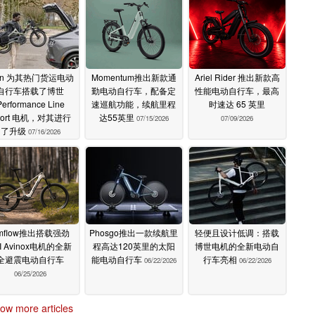
ern 为其热门货运电动
Momentum推出新款通
Ariel Rider 推出新款高
自行车搭载了博世
勤电动自行车，配备定
性能电动自行车，最高
Performance Line
速巡航功能，续航里程
时速达 65 英里
port 电机，对其进行
达55英里
07/15/2026
07/09/2026
了升级
07/16/2026
mflow推出搭载强劲
Phosgo推出一款续航里
轻便且设计低调：搭载
I Avinox电机的全新
程高达120英里的太阳
博世电机的全新电动自
全避震电动自行车
能电动自行车
行车亮相
06/22/2026
06/22/2026
06/25/2026
ow more articles