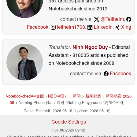
987 articles published on
Notebookcheck
since 2013
contact me via:
@Tellheim
,
Facebook
,
tellheim1763
,
LinkedIn
,
Xing
Translator:
Ninh Ngoc Duy
- Editorial
Assistant
- 818035 articles published
on Notebookcheck
since 2008
contact me via:
Facebook
>
Notebookcheck中文版（NBC中国）
>
新闻
>
新闻档案
>
新闻档案 2026
05
> Nothing Phone (4a)：通过 "Nothing Playground "更加个性化
Daniel Schmidt, 2026-05-18 (Update: 2026-05-18)
Cookie Settings
| 07.08.2026 09:42
* If you buy something via one of our affiliate links, Notebookcheck may