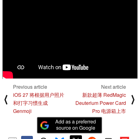
Previous article
Next article
iOS 27 将根据用户照片
新款超薄 RedMagic
⟨
⟩
和打字习惯生成
Deuterium Power Card
Genmoji
Pro 电源箱上市
Add as a preferred
source on Google