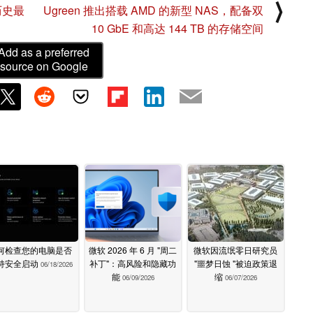
⟩
历史最
Ugreen 推出搭载 AMD 的新型 NAS，配备双
10 GbE 和高达 144 TB 的存储空间
Add as a preferred
source on Google
何检查您的电脑是否
微软 2026 年 6 月 "周二
微软因流氓零日研究员
持安全启动
补丁"：高风险和隐藏功
"噩梦日蚀 "被迫政策退
06/18/2026
能
缩
06/09/2026
06/07/2026