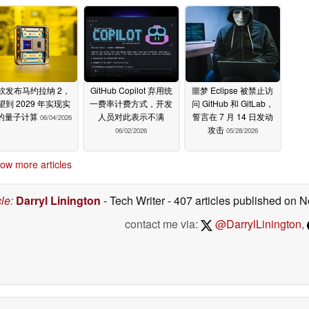
软发布马约拉纳 2，
GitHub Copilot 弃用统
噩梦 Eclipse 被禁止访
望到 2029 年实现实
一费率计费方式，开发
问 GitHub 和 GitLab，
的量子计算
人员对此表示不满
誓言在 7 月 14 日发动
06/04/2026
攻击
06/02/2026
05/28/2026
ow more articles
cle
:
Darryl Linington
- Tech Writer
- 407 articles published on
contact me via:
@DarrylLinington
,