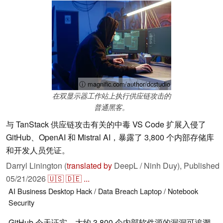
ⓘ magnific.com/author/dcstudio
在双显示器工作站上执行供应链攻击的
普通黑客。
与 TanStack 供应链攻击有关的中毒 VS Code 扩展入侵了
GitHub、OpenAI 和 Mistral AI，暴露了 3,800 个内部存储库
和开发人员凭证。
Darryl Linington (
translated by
DeepL / Ninh Duy),
Published
05/21/2026
🇺🇸
🇩🇪
...
AI
Business
Desktop
Hack / Data Breach
Laptop / Notebook
Security
GitHub 今天证实，大约 3,800 个内部软件源的漏洞可追溯